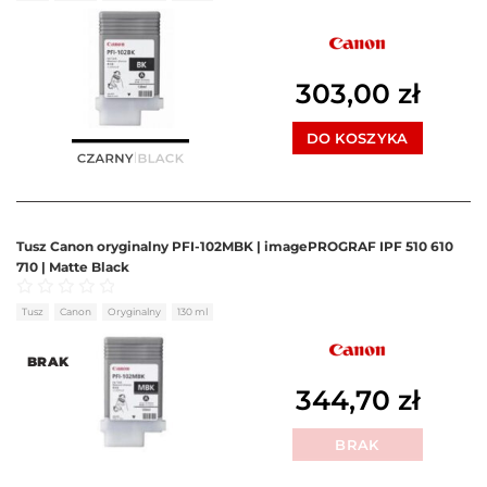
303,00
zł
DO KOSZYKA
Tusz Canon oryginalny PFI-102MBK | imagePROGRAF IPF 510 610
710 | Matte Black
Oceniono
0
na 5
Tusz
Canon
Oryginalny
130 ml
BRAK
344,70
zł
BRAK