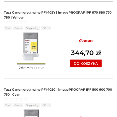
Tusz Canon oryginalny PFI-102Y | imagePROGRAF IPF 670 680 770
780 | Yellow
Oceniono
0
na 5
Tusz
Canon
Oryginalny
130 ml
344,70
zł
DO KOSZYKA
Tusz Canon oryginalny PFI-102C | imagePROGRAF IPF 500 600 700
750 | Cyan
Oceniono
0
na 5
Tusz
Canon
Oryginalny
130 ml