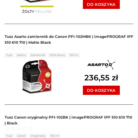
DO KOSZYKA
Tusz Asarto zamiennik do Canon PFI-102MBK | imagePROGRAF IPF
510 610 710 | Matte Black
Oceniono
0
na 5
Tusz
Asarto
Zamiennik
100% Nowy
130 ml
236,55
zł
DO KOSZYKA
Tusz Canon oryginalny PFI-102BK | imagePROGRAF IPF 510 610 710
| Black
Oceniono
0
na 5
Tusz
Canon
Oryginalny
130 ml