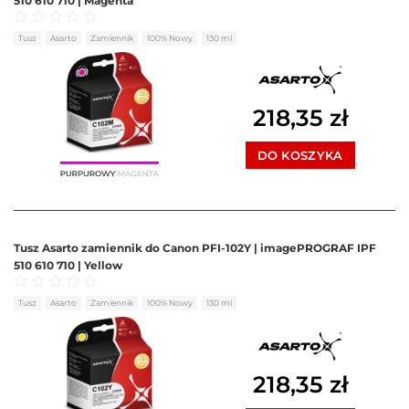
510 610 710 | Magenta
Oceniono
0
na 5
Tusz
Asarto
Zamiennik
100% Nowy
130 ml
218,35
zł
DO KOSZYKA
Tusz Asarto zamiennik do Canon PFI-102Y | imagePROGRAF IPF
510 610 710 | Yellow
Oceniono
0
na 5
Tusz
Asarto
Zamiennik
100% Nowy
130 ml
218,35
zł