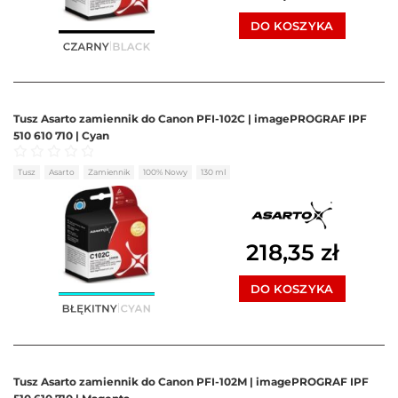
DO KOSZYKA
Tusz Asarto zamiennik do Canon PFI-102C | imagePROGRAF IPF
510 610 710 | Cyan
Oceniono
0
na 5
Tusz
Asarto
Zamiennik
100% Nowy
130 ml
218,35
zł
DO KOSZYKA
Tusz Asarto zamiennik do Canon PFI-102M | imagePROGRAF IPF