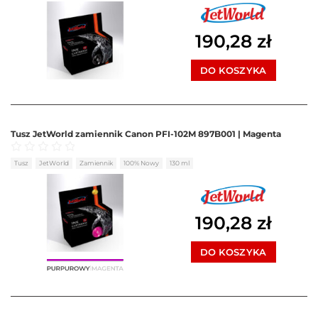
190,28
zł
DO KOSZYKA
Tusz JetWorld zamiennik Canon PFI-102M 897B001 | Magenta
Oceniono
0
na 5
Tusz
JetWorld
Zamiennik
100% Nowy
130 ml
190,28
zł
DO KOSZYKA