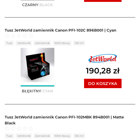
Tusz JetWorld zamiennik Canon PFI-102C 896B001 | Cyan
Oceniono
0
na 5
Tusz
JetWorld
Zamiennik
100% Nowy
130 ml
190,28
zł
DO KOSZYKA
Tusz JetWorld zamiennik Canon PFI-102MBK 894B001 | Matte
Black
Oceniono
0
na 5
Tusz
JetWorld
Zamiennik
100% Nowy
130 ml