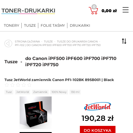
Skip
0
to
0,00
zł
content
TONERY
TUSZE
FOLIE TAŚMY
DRUKARKI
STRONA GŁÓWNA
TUSZE
TUSZE DO DRUKAREK CANON
PFI-102 | DO CANON IPF500 IPF600 IPF700 IPF710 IPF720 IPF750
do Canon iPF500 iPF600 iPF700 iPF710
Tusze
-
iPF720 iPF750
Tusz JetWorld zamiennik Canon PFI-102BK 895B001 | Black
Oceniono
0
na 5
Tusz
JetWorld
Zamiennik
100% Nowy
130 ml
190,28
zł
DO KOSZYKA