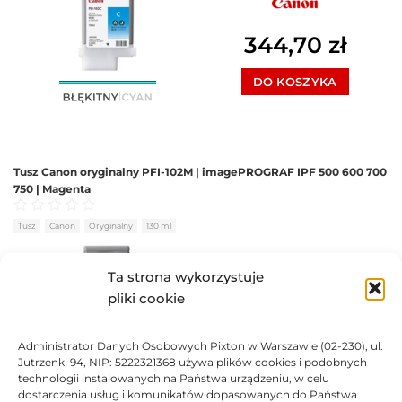
344,70
zł
DO KOSZYKA
Tusz Canon oryginalny PFI-102M | imagePROGRAF IPF 500 600 700
750 | Magenta
Oceniono
0
na 5
Tusz
Canon
Oryginalny
130 ml
Ta strona wykorzystuje
pliki cookie
344,70
zł
DO KOSZYKA
Administrator Danych Osobowych Pixton w Warszawie (02-230), ul.
Jutrzenki 94, NIP: 5222321368 używa plików cookies i podobnych
technologii instalowanych na Państwa urządzeniu, w celu
dostarczenia usług i komunikatów dopasowanych do Państwa