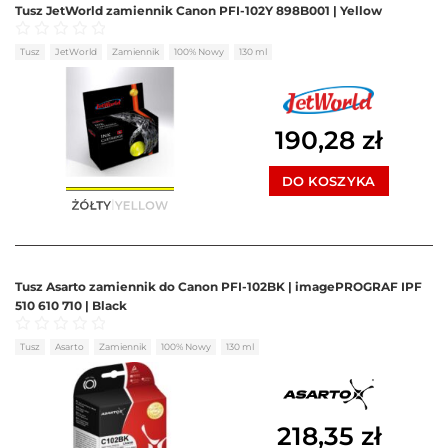
Tusz JetWorld zamiennik Canon PFI-102Y 898B001 | Yellow
Oceniono
0
na 5
Tusz
JetWorld
Zamiennik
100% Nowy
130 ml
190,28
zł
DO KOSZYKA
Tusz Asarto zamiennik do Canon PFI-102BK | imagePROGRAF IPF
510 610 710 | Black
Oceniono
0
na 5
Tusz
Asarto
Zamiennik
100% Nowy
130 ml
218,35
zł