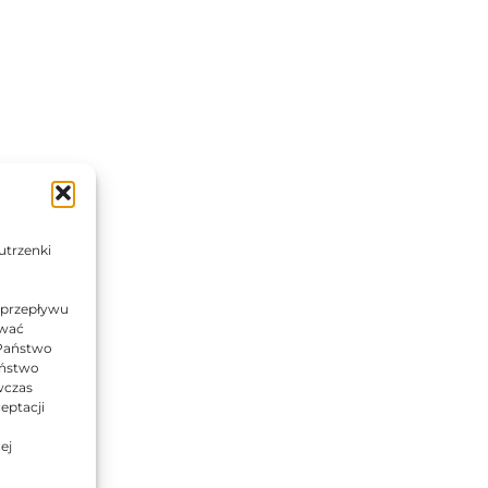
utrzenki
 przepływu
ować
 Państwo
Państwo
wczas
eptacji
ej