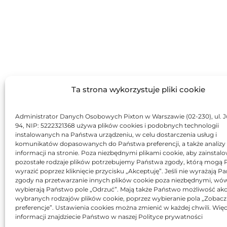
Ta strona wykorzystuje pliki cookie
Administrator Danych Osobowych Pixton w Warszawie (02-230), ul. J
94, NIP: 5222321368 używa plików cookies i podobnych technologii
instalowanych na Państwa urządzeniu, w celu dostarczenia usług i
komunikatów dopasowanych do Państwa preferencji, a także analizy
informacji na stronie. Poza niezbędnymi plikami cookie, aby zainstal
pozostałe rodzaje plików potrzebujemy Państwa zgody, którą mogą
wyrazić poprzez kliknięcie przycisku „Akceptuję”. Jeśli nie wyrażają 
zgody na przetwarzanie innych plików cookie poza niezbędnymi, wó
wybierają Państwo pole „Odrzuć”. Mają także Państwo możliwość akc
wybranych rodzajów plików cookie, poprzez wybieranie pola „Zobacz
preferencje”. Ustawienia cookies można zmienić w każdej chwili. Więc
informacji znajdziecie Państwo w naszej Polityce prywatności