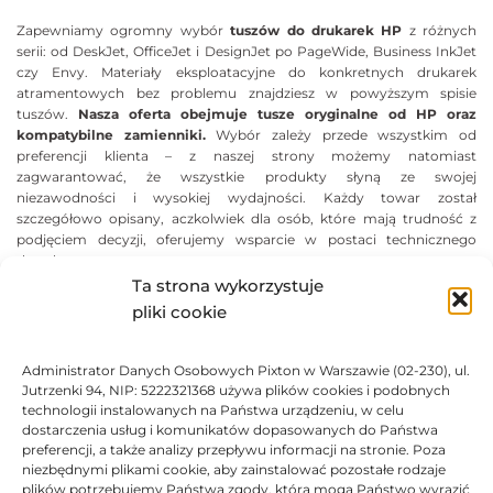
Zapewniamy ogromny wybór
tuszów do drukarek HP
z różnych
serii: od DeskJet, OfficeJet i DesignJet po PageWide, Business InkJet
czy Envy. Materiały eksploatacyjne do konkretnych drukarek
atramentowych bez problemu znajdziesz w powyższym spisie
tuszów.
Nasza oferta obejmuje tusze oryginalne od HP oraz
kompatybilne zamienniki.
Wybór zależy przede wszystkim od
preferencji klienta – z naszej strony możemy natomiast
zagwarantować, że wszystkie produkty słyną ze swojej
niezawodności i wysokiej wydajności. Każdy towar został
szczegółowo opisany, aczkolwiek dla osób, które mają trudność z
podjęciem decyzji, oferujemy wsparcie w postaci technicznego
doradztwa.
Ta strona wykorzystuje
MODELE ATRAMENTOWYCH DRUKAREK
pliki cookie
HP
Administrator Danych Osobowych Pixton w Warszawie (02-230), ul.
W zależności od tego, jaki model drukarki posiadasz, wybór tuszu
Jutrzenki 94, NIP: 5222321368 używa plików cookies i podobnych
będzie inny. Warto wyszczególnić najpopularniejsze serie drukarek
technologii instalowanych na Państwa urządzeniu, w celu
HP.
Do użytku domowego najczęściej spotykane są HP DeskJet
dostarczenia usług i komunikatów dopasowanych do Państwa
oraz HP DeskJet Ink Advantage.
Drukarki z tych serii cechują się
preferencji, a także analizy przepływu informacji na stronie. Poza
tym, że są niewielkie, łatwe w obsłudze i doskonale sprawdzają się do
niezbędnymi plikami cookie, aby zainstalować pozostałe rodzaje
codziennych zadań. Dla większości modeli z HP DeskJet Ink
plików potrzebujemy Państwa zgody, którą mogą Państwo wyrazić