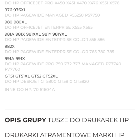
DO HP OFFICEJET PRO X450 X451 X470 X476 X551 X576
976 976XL
DO HP PAGEWIDE MANAGED P55250 P57750
980 980XL
DO HP OFFICEJET ENTERPRISE X555 X585
981A 981X 981XXL 981Y 981YXL
DO HP PAGEWIDE ENTERPRISE COLOR 556 586
982X
DO HP PAGEWIDE ENTERPRISE COLOR 765 780 785
991A 991X
DO HP PAGEWIDE PRO 750 772 777 MANAGED P77740
P77760
GT51 GT51XL GT52 GT52XL
DO HP DESKJET GT5800 GT5810 GT5820
INNE DO HP: 70 51604A
OPIS GRUPY
TUSZE DO DRUKAREK HP
DRUKARKI ATRAMENTOWE MARKI HP