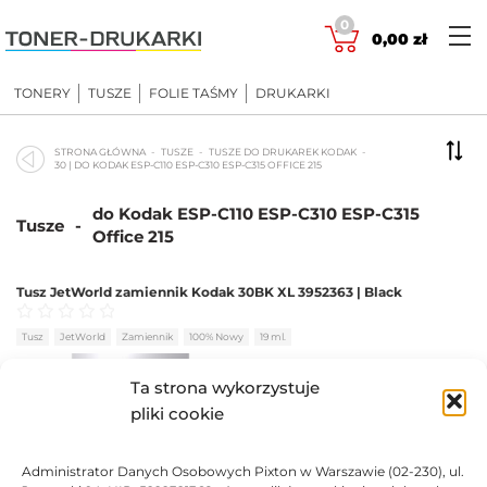
Skip
0
to
0,00
zł
content
TONERY
TUSZE
FOLIE TAŚMY
DRUKARKI
STRONA GŁÓWNA
TUSZE
TUSZE DO DRUKAREK KODAK
30 | DO KODAK ESP-C110 ESP-C310 ESP-C315 OFFICE 215
do Kodak ESP-C110 ESP-C310 ESP-C315
Tusze
-
Office 215
Tusz JetWorld zamiennik Kodak 30BK XL 3952363 | Black
Oceniono
0
na 5
Tusz
JetWorld
Zamiennik
100% Nowy
19 ml.
BRAK
Ta strona wykorzystuje
pliki cookie
28,78
zł
Administrator Danych Osobowych Pixton w Warszawie (02-230), ul.
BRAK