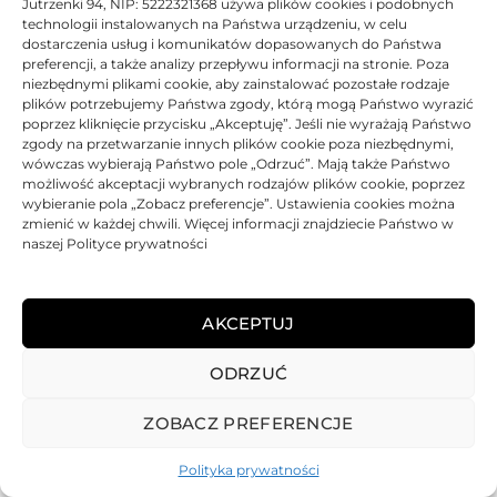
Jutrzenki 94, NIP: 5222321368 używa plików cookies i podobnych
technologii instalowanych na Państwa urządzeniu, w celu
dostarczenia usług i komunikatów dopasowanych do Państwa
preferencji, a także analizy przepływu informacji na stronie. Poza
niezbędnymi plikami cookie, aby zainstalować pozostałe rodzaje
plików potrzebujemy Państwa zgody, którą mogą Państwo wyrazić
Tusz JetWorld zamiennik Kodak 30CK XL 3952330C | Color
poprzez kliknięcie przycisku „Akceptuję”. Jeśli nie wyrażają Państwo
zgody na przetwarzanie innych plików cookie poza niezbędnymi,
Oceniono
0
na 5
Tusz
JetWorld
Zamiennik
100% Nowy
44 ml.
wówczas wybierają Państwo pole „Odrzuć”. Mają także Państwo
możliwość akceptacji wybranych rodzajów plików cookie, poprzez
BRAK
wybieranie pola „Zobacz preferencje”. Ustawienia cookies można
zmienić w każdej chwili. Więcej informacji znajdziecie Państwo w
32,90
zł
naszej Polityce prywatności
BRAK
AKCEPTUJ
ODRZUĆ
REGULAMIN
POLITYKA PRYWATNOŚCI
DOSTAWA
PŁATNOŚCI
O NAS
GWARANCJE – REKLAMACJE
KONTAKT
ZOBACZ PREFERENCJE
2025
TONER-DRUKARKI.PL WSZELKIE PRAWA ZASTRZERZONE.
Polityka prywatności
ALL RIGHTS RESERVED. WEBSITE PROTECTED