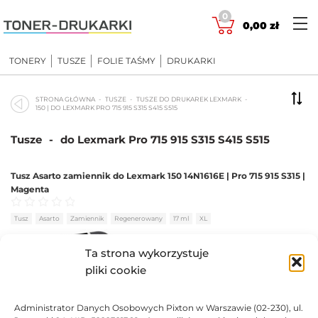
Skip
0
to
0,00
zł
content
TONERY
TUSZE
FOLIE TAŚMY
DRUKARKI
STRONA GŁÓWNA
TUSZE
TUSZE DO DRUKAREK LEXMARK
150 | DO LEXMARK PRO 715 915 S315 S415 S515
Tusze
-
do Lexmark Pro 715 915 S315 S415 S515
Tusz Asarto zamiennik do Lexmark 150 14N1616E | Pro 715 915 S315 |
Magenta
Oceniono
0
na 5
Tusz
Asarto
Zamiennik
Regenerowany
17 ml
XL
BRAK
Ta strona wykorzystuje
pliki cookie
53,54
zł
Administrator Danych Osobowych Pixton w Warszawie (02-230), ul.
BRAK