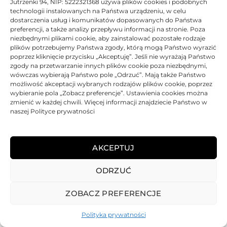
Jutrzenki 94, NIP: 5222321368 używa plików cookies i podobnych
technologii instalowanych na Państwa urządzeniu, w celu
dostarczenia usług i komunikatów dopasowanych do Państwa
preferencji, a także analizy przepływu informacji na stronie. Poza
niezbędnymi plikami cookie, aby zainstalować pozostałe rodzaje
plików potrzebujemy Państwa zgody, którą mogą Państwo wyrazić
poprzez kliknięcie przycisku „Akceptuję”. Jeśli nie wyrażają Państwo
zgody na przetwarzanie innych plików cookie poza niezbędnymi,
wówczas wybierają Państwo pole „Odrzuć”. Mają także Państwo
możliwość akceptacji wybranych rodzajów plików cookie, poprzez
wybieranie pola „Zobacz preferencje”. Ustawienia cookies można
zmienić w każdej chwili. Więcej informacji znajdziecie Państwo w
naszej Polityce prywatności
AKCEPTUJ
ODRZUĆ
REGULAMIN
POLITYKA PRYWATNOŚCI
DOSTAWA
PŁATNOŚCI
O NAS
GWARANCJE – REKLAMACJE
KONTAKT
ZOBACZ PREFERENCJE
2025
TONER-DRUKARKI.PL WSZELKIE PRAWA ZASTRZERZONE.
Polityka prywatności
ALL RIGHTS RESERVED. WEBSITE PROTECTED