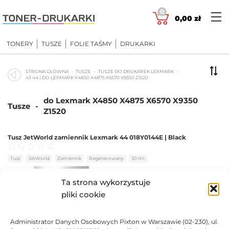
Skip
0
to
0,00
zł
content
TONERY
TUSZE
FOLIE TAŚMY
DRUKARKI
STRONA GŁÓWNA
TUSZE
TUSZE DO DRUKAREK LEXMARK
43 44 | DO LEXMARK X4850 X4875 X6570 X9350 Z1520
do Lexmark X4850 X4875 X6570 X9350
Tusze
-
Z1520
Tusz JetWorld zamiennik Lexmark 44 018Y0144E | Black
Oceniono
0
na 5
Tusz
JetWorld
Zamiennik
Regenerowany
30 ml.
BRAK
Ta strona wykorzystuje
pliki cookie
63,32
zł
Administrator Danych Osobowych Pixton w Warszawie (02-230), ul.
BRAK