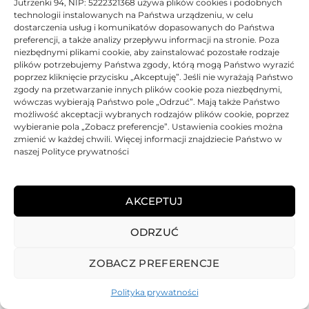
Jutrzenki 94, NIP: 5222321368 używa plików cookies i podobnych
technologii instalowanych na Państwa urządzeniu, w celu
dostarczenia usług i komunikatów dopasowanych do Państwa
preferencji, a także analizy przepływu informacji na stronie. Poza
niezbędnymi plikami cookie, aby zainstalować pozostałe rodzaje
plików potrzebujemy Państwa zgody, którą mogą Państwo wyrazić
Tusz JetWorld zamiennik Lexmark 43 18YX143E | Color
poprzez kliknięcie przycisku „Akceptuję”. Jeśli nie wyrażają Państwo
zgody na przetwarzanie innych plików cookie poza niezbędnymi,
Oceniono
0
na 5
Tusz
JetWorld
Zamiennik
Regenerowany
30 ml.
wówczas wybierają Państwo pole „Odrzuć”. Mają także Państwo
możliwość akceptacji wybranych rodzajów plików cookie, poprzez
BRAK
wybieranie pola „Zobacz preferencje”. Ustawienia cookies można
zmienić w każdej chwili. Więcej informacji znajdziecie Państwo w
323,10
zł
naszej Polityce prywatności
BRAK
AKCEPTUJ
ODRZUĆ
REGULAMIN
POLITYKA PRYWATNOŚCI
DOSTAWA
PŁATNOŚCI
O NAS
GWARANCJE – REKLAMACJE
KONTAKT
ZOBACZ PREFERENCJE
2025
TONER-DRUKARKI.PL WSZELKIE PRAWA ZASTRZERZONE.
Polityka prywatności
ALL RIGHTS RESERVED. WEBSITE PROTECTED