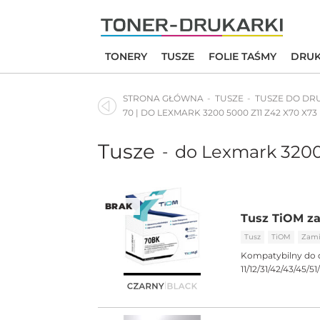
Skip
to
content
TONERY
TUSZE
FOLIE TAŚMY
DRUK
STRONA GŁÓWNA
TUSZE
TUSZE DO DR
70 | DO LEXMARK 3200 5000 Z11 Z42 X70 X73
Tusze
do Lexmark 3200
-
BRAK
Tusz TiOM za
Tusz
TiOM
Zami
Kompatybilny do 
11/12/31/42/43/45/51