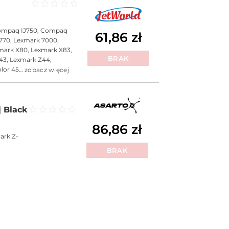
Oceniono
0
na 5
ompaq IJ750, Compaq
61,86
zł
770, Lexmark 7000,
mark X80, Lexmark X83,
BRAK
43, Lexmark Z44,
olor 45…
zobacz więcej
| Black
Oceniono
0
na 5
86,86
zł
ark Z-
BRAK