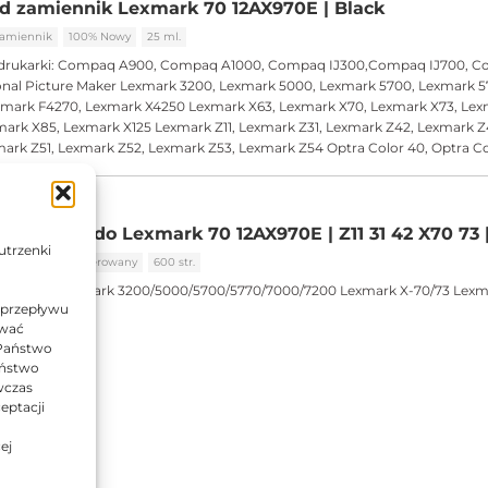
d zamiennik Lexmark 70 12AX970E | Black
amiennik
100% Nowy
25 ml.
drukarki:
Compaq A900, Compaq A1000, Compaq IJ300,Compaq IJ700, C
nal Picture Maker Lexmark 3200, Lexmark 5000, Lexmark 5700, Lexmark 5
xmark F4270, Lexmark X4250 Lexmark X63, Lexmark X70, Lexmark X73, Lex
ark X85, Lexmark X125 Lexmark Z11, Lexmark Z31, Lexmark Z42, Lexmark Z
ark Z51, Lexmark Z52, Lexmark Z53, Lexmark Z54 Optra Color 40, Optra C
zamiennik do Lexmark 70 12AX970E | Z11 31 42 X70 73 
utrzenki
iennik
Regenerowany
600 str.
drukarki:
Lexmark 3200/5000/5700/5770/7000/7200 Lexmark X-70/73 Lexm
 przepływu
/52/53
ować
 Państwo
Państwo
wczas
eptacji
ej