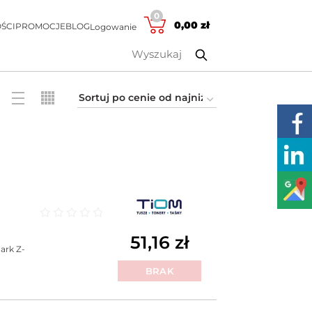
0
0,00
zł
ŚCI
PROMOCJE
BLOG
Logowanie
Oceniono
0
na 5
51,16
zł
ark Z-
BRAK