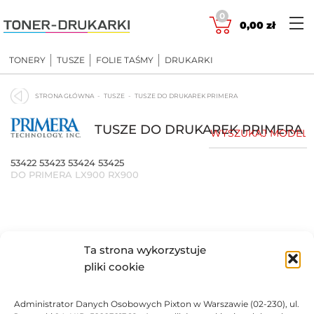
Skip
0
to
0,00
zł
content
TONERY
TUSZE
FOLIE TAŚMY
DRUKARKI
STRONA GŁÓWNA
TUSZE
TUSZE DO DRUKAREK PRIMERA
TUSZE DO DRUKAREK PRIMERA
53422 53423 53424 53425
DO PRIMERA LX900 RX900
Ta strona wykorzystuje
pliki cookie
Administrator Danych Osobowych Pixton w Warszawie (02-230), ul.