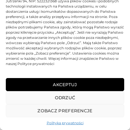
Jutrzenki 94, NIP: 5222321368 używa plików cookies i podobnych
technologii instalowanych na Państwa urządzeniu, w celu
dostarczenia usług i komunikatów dopasowanych do Państwa
preferencji, a także analizy przepływu informacji na stronie. Poza
niezbędnymi plikami cookie, aby zainstalować pozostałe rodzaje
plików potrzebujemy Państwa zgody, którą mogą Państwo wyrazić
poprzez kliknięcie przycisku „Akceptuję”. Jeśli nie wyrażają Państwo
zgody na przetwarzanie innych plików cookie poza niezbędnymi,
wówczas wybierają Państwo pole „Odrzuć”. Mają także Państwo
możliwość akceptacji wybranych rodzajów plików cookie, poprzez
wybieranie pola „Zobacz preferencje”. Ustawienia cookies można
zmienić w każdej chwili. Więcej informacji znajdziecie Państwo w
naszej Polityce prywatności
AKCEPTUJ
ODRZUĆ
REGULAMIN
POLITYKA PRYWATNOŚCI
DOSTAWA
PŁATNOŚCI
O NAS
GWARANCJE – REKLAMACJE
KONTAKT
ZOBACZ PREFERENCJE
2025
TONER-DRUKARKI.PL WSZELKIE PRAWA ZASTRZERZONE.
Polityka prywatności
ALL RIGHTS RESERVED. WEBSITE PROTECTED