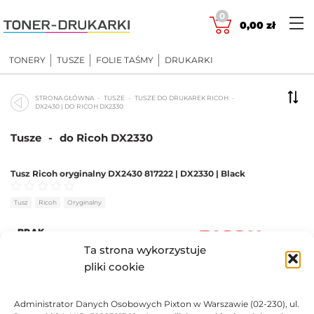
Skip
0
to
0,00
zł
content
TONERY
TUSZE
FOLIE TAŚMY
DRUKARKI
STRONA GŁÓWNA
TUSZE
TUSZE DO DRUKAREK RICOH
DX2430 | DO RICOH DX2330
Tusze
-
do Ricoh DX2330
Tusz Ricoh oryginalny DX2430 817222 | DX2330 | Black
Oceniono
0
na 5
Tusz
Ricoh
Oryginalny
BRAK
Ta strona wykorzystuje
41,32
zł
pliki cookie
BRAK
Administrator Danych Osobowych Pixton w Warszawie (02-230), ul.