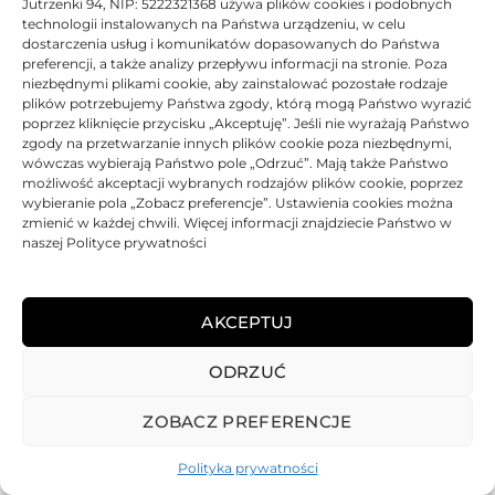
Jutrzenki 94, NIP: 5222321368 używa plików cookies i podobnych
technologii instalowanych na Państwa urządzeniu, w celu
dostarczenia usług i komunikatów dopasowanych do Państwa
preferencji, a także analizy przepływu informacji na stronie. Poza
niezbędnymi plikami cookie, aby zainstalować pozostałe rodzaje
plików potrzebujemy Państwa zgody, którą mogą Państwo wyrazić
poprzez kliknięcie przycisku „Akceptuję”. Jeśli nie wyrażają Państwo
zgody na przetwarzanie innych plików cookie poza niezbędnymi,
wówczas wybierają Państwo pole „Odrzuć”. Mają także Państwo
możliwość akceptacji wybranych rodzajów plików cookie, poprzez
wybieranie pola „Zobacz preferencje”. Ustawienia cookies można
zmienić w każdej chwili. Więcej informacji znajdziecie Państwo w
naszej Polityce prywatności
AKCEPTUJ
ODRZUĆ
REGULAMIN
POLITYKA PRYWATNOŚCI
DOSTAWA
PŁATNOŚCI
O NAS
GWARANCJE – REKLAMACJE
KONTAKT
ZOBACZ PREFERENCJE
2025
TONER-DRUKARKI.PL WSZELKIE PRAWA ZASTRZERZONE.
Polityka prywatności
ALL RIGHTS RESERVED. WEBSITE PROTECTED