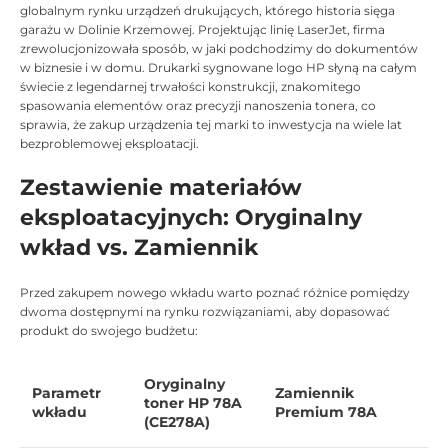
globalnym rynku urządzeń drukujących, którego historia sięga
garażu w Dolinie Krzemowej. Projektując linię LaserJet, firma
zrewolucjonizowała sposób, w jaki podchodzimy do dokumentów
w biznesie i w domu. Drukarki sygnowane logo HP słyną na całym
świecie z legendarnej trwałości konstrukcji, znakomitego
spasowania elementów oraz precyzji nanoszenia tonera, co
sprawia, że zakup urządzenia tej marki to inwestycja na wiele lat
bezproblemowej eksploatacji.
Zestawienie materiałów
eksploatacyjnych: Oryginalny
wkład vs. Zamiennik
Przed zakupem nowego wkładu warto poznać różnice pomiędzy
dwoma dostępnymi na rynku rozwiązaniami, aby dopasować
produkt do swojego budżetu:
Oryginalny
Parametr
Zamiennik
toner HP 78A
wkładu
Premium 78A
(CE278A)