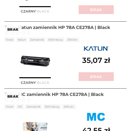
BRAK
Toner Katun zamiennik HP 78A CE278A | Black
BRAK
Oceniono
0
na 5
Toner
Katun
Zamiennik
100% Nowy
2100 str.
35,07
zł
BRAK
Toner MC zamiennik HP 78A CE278A | Black
BRAK
Oceniono
0
na 5
Toner
MC
Zamiennik
100% Nowy
2100 str.
42,55
zł