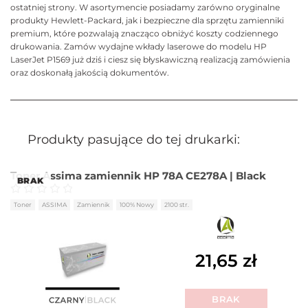
ostatniej strony. W asortymencie posiadamy zarówno oryginalne
produkty Hewlett-Packard, jak i bezpieczne dla sprzętu zamienniki
premium, które pozwalają znacząco obniżyć koszty codziennego
drukowania. Zamów wydajne wkłady laserowe do modelu HP
LaserJet P1569 już dziś i ciesz się błyskawiczną realizacją zamówienia
oraz doskonałą jakością dokumentów.
Produkty pasujące do tej drukarki:
Toner Assima zamiennik HP 78A CE278A | Black
BRAK
Oceniono
0
na 5
Toner
ASSIMA
Zamiennik
100% Nowy
2100 str.
21,65
zł
BRAK