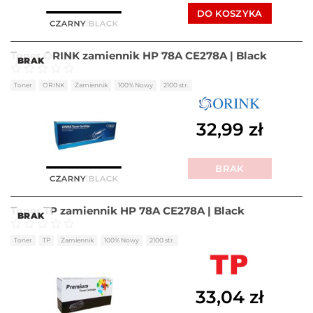
DO KOSZYKA
Toner ORINK zamiennik HP 78A CE278A | Black
BRAK
Oceniono
0
na 5
Toner
ORINK
Zamiennik
100% Nowy
2100 str.
32,99
zł
BRAK
Toner TP zamiennik HP 78A CE278A | Black
BRAK
Oceniono
0
na 5
Toner
TP
Zamiennik
100% Nowy
2100 str.
33,04
zł