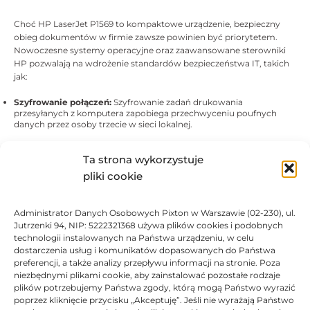
Choć HP LaserJet P1569 to kompaktowe urządzenie, bezpieczny
obieg dokumentów w firmie zawsze powinien być priorytetem.
Nowoczesne systemy operacyjne oraz zaawansowane sterowniki
HP pozwalają na wdrożenie standardów bezpieczeństwa IT, takich
jak:
Szyfrowanie połączeń:
Szyfrowanie zadań drukowania
przesyłanych z komputera zapobiega przechwyceniu poufnych
danych przez osoby trzecie w sieci lokalnej.
Uwierzytelnianie użytkowników:
Możliwość konfiguracji dostępu
Ta strona wykorzystuje
do komputera sterującego drukarką chroni przed
nieautoryzowanym uruchomieniem wydruku.
pliki cookie
Bezpieczne zarządzanie pamięcią:
Urządzenie sprawnie czyści
bufor pamięci po każdym zakończonym zadaniu, co uniemożliwia
Administrator Danych Osobowych Pixton w Warszawie (02-230), ul.
odzyskanie drukowanych treści (np. danych osobowych czy
Jutrzenki 94, NIP: 5222321368 używa plików cookies i podobnych
raportów finansowych).
technologii instalowanych na Państwa urządzeniu, w celu
dostarczenia usług i komunikatów dopasowanych do Państwa
Dlaczego warto zamówić na toner-
preferencji, a także analizy przepływu informacji na stronie. Poza
niezbędnymi plikami cookie, aby zainstalować pozostałe rodzaje
drukarki.pl?
plików potrzebujemy Państwa zgody, którą mogą Państwo wyrazić
poprzez kliknięcie przycisku „Akceptuję”. Jeśli nie wyrażają Państwo