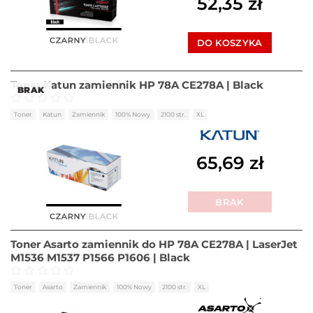
52,35
zł
DO KOSZYKA
Toner Katun zamiennik HP 78A CE278A | Black
BRAK
Oceniono
0
na 5
Toner
Katun
Zamiennik
100% Nowy
2100 str.
XL
65,69
zł
BRAK
Toner Asarto zamiennik do HP 78A CE278A | LaserJet
M1536 M1537 P1566 P1606 | Black
Oceniono
0
na 5
Toner
Asarto
Zamiennik
100% Nowy
2100 str.
XL