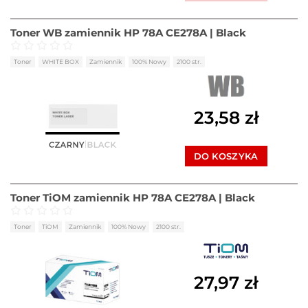
Toner WB zamiennik HP 78A CE278A | Black
Oceniono
0
na 5
Toner
WHITE BOX
Zamiennik
100% Nowy
2100 str.
23,58
zł
DO KOSZYKA
Toner TiOM zamiennik HP 78A CE278A | Black
Oceniono
0
na 5
Toner
TiOM
Zamiennik
100% Nowy
2100 str.
27,97
zł