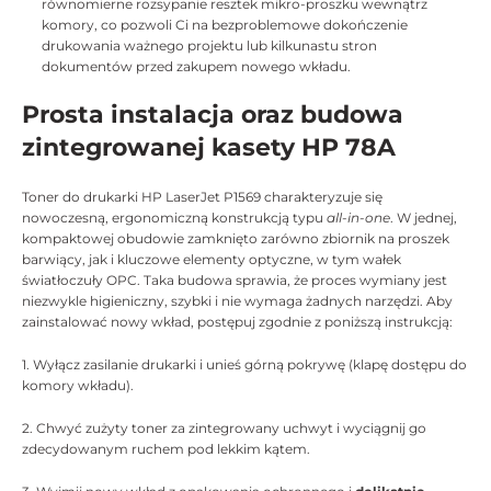
równomierne rozsypanie resztek mikro-proszku wewnątrz
komory, co pozwoli Ci na bezproblemowe dokończenie
drukowania ważnego projektu lub kilkunastu stron
dokumentów przed zakupem nowego wkładu.
Prosta instalacja oraz budowa
zintegrowanej kasety HP 78A
Toner do drukarki HP LaserJet P1569 charakteryzuje się
nowoczesną, ergonomiczną konstrukcją typu
all-in-one
. W jednej,
kompaktowej obudowie zamknięto zarówno zbiornik na proszek
barwiący, jak i kluczowe elementy optyczne, w tym wałek
światłoczuły OPC. Taka budowa sprawia, że proces wymiany jest
niezwykle higieniczny, szybki i nie wymaga żadnych narzędzi. Aby
zainstalować nowy wkład, postępuj zgodnie z poniższą instrukcją:
1. Wyłącz zasilanie drukarki i unieś górną pokrywę (klapę dostępu do
komory wkładu).
2. Chwyć zużyty toner za zintegrowany uchwyt i wyciągnij go
zdecydowanym ruchem pod lekkim kątem.