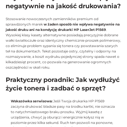
negatywnie na jakość drukowania?
Stosowanie nowoczesnych zamienników premium od
sprawdzonych marek
w żaden sposób nie wpływa negatywnie na
jakość druku ani na kondycję drukarki HP LaserJet P1569
.
Wysokiej klasy kasety alternatywne posiadają precyzyjnie dobrane
wałki światłoczułe oraz identyczny chemicznie proszek polimerowy,
co eliminuje problem sypania się tonera czy powstawania szarych
teł na dokumentach. Tekst pozostaje ostry, czytelny i odporny na
rozmazywanie, a koszt wydruku pojedynczej strony spada nawet o
kilkadziesiąt procent, co pozwala na generowanie ogromnych
oszczędności w skali roku.
Praktyczny poradnik: Jak wydłużyć
życie tonera i zadbać o sprzęt?
Wskazówka serwisowa:
Jeśli Twoja drukarka HP P1569
zaczyna drukować bladsze pasy na środku kartki, nie oznacza
to natychmiastowego braku proszku. Wyjmij kasetę z
urządzenia, chwyć ją oburącz i energicznie kołysz nią w
poziomie przez kilka sekund. Ruch ten pozwoli na ponowne,