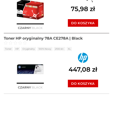
75,98
zł
DO KOSZYKA
Toner HP oryginalny 78A CE278A | Black
Oceniono
0
na 5
Toner
HP
Oryginalny
100% Nowy
2100 str.
XL
447,08
zł
DO KOSZYKA