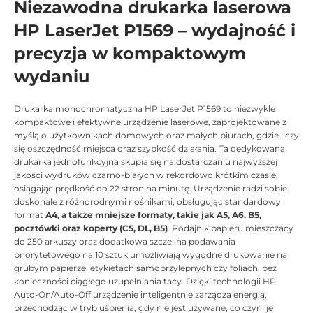
Niezawodna drukarka laserowa
HP LaserJet P1569 – wydajność i
precyzja w kompaktowym
wydaniu
Drukarka monochromatyczna HP LaserJet P1569 to niezwykle
kompaktowe i efektywne urządzenie laserowe, zaprojektowane z
myślą o użytkownikach domowych oraz małych biurach, gdzie liczy
się oszczędność miejsca oraz szybkość działania. Ta dedykowana
drukarka jednofunkcyjna skupia się na dostarczaniu najwyższej
jakości wydruków czarno-białych w rekordowo krótkim czasie,
osiągając prędkość do 22 stron na minutę. Urządzenie radzi sobie
doskonale z różnorodnymi nośnikami, obsługując standardowy
format
A4, a także mniejsze formaty, takie jak A5, A6, B5,
pocztówki oraz koperty (C5, DL, B5)
. Podajnik papieru mieszczący
do 250 arkuszy oraz dodatkowa szczelina podawania
priorytetowego na 10 sztuk umożliwiają wygodne drukowanie na
grubym papierze, etykietach samoprzylepnych czy foliach, bez
konieczności ciągłego uzupełniania tacy. Dzięki technologii HP
Auto-On/Auto-Off urządzenie inteligentnie zarządza energią,
przechodząc w tryb uśpienia, gdy nie jest używane, co czyni je