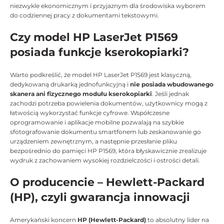
niezwykle ekonomicznym i przyjaznym dla środowiska wyborem
do codziennej pracy z dokumentami tekstowymi.
Czy model HP LaserJet P1569
posiada funkcje kserokopiarki?
Warto podkreślić, że model HP LaserJet P1569 jest klasyczną,
dedykowaną drukarką jednofunkcyjną i
nie posiada wbudowanego
skanera ani fizycznego modułu kserokopiarki
. Jeśli jednak
zachodzi potrzeba powielenia dokumentów, użytkownicy mogą z
łatwością wykorzystać funkcje cyfrowe. Współczesne
oprogramowanie i aplikacje mobilne pozwalają na szybkie
sfotografowanie dokumentu smartfonem lub zeskanowanie go
urządzeniem zewnętrznym, a następnie przesłanie pliku
bezpośrednio do pamięci HP P1569, która błyskawicznie zrealizuje
wydruk z zachowaniem wysokiej rozdzielczości i ostrości detali.
O producencie – Hewlett-Packard
(HP), czyli gwarancja innowacji
Amerykański koncern
HP (Hewlett-Packard)
to absolutny lider na