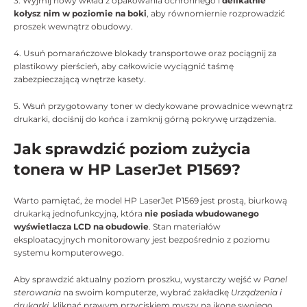
3. Wyjmij nowy wkład z opakowania ochronnego i
delikatnie
kołysz nim w poziomie na boki
, aby równomiernie rozprowadzić
proszek wewnątrz obudowy.
4. Usuń pomarańczowe blokady transportowe oraz pociągnij za
plastikowy pierścień, aby całkowicie wyciągnić taśmę
zabezpieczającą wnętrze kasety.
5. Wsuń przygotowany toner w dedykowane prowadnice wewnątrz
drukarki, dociśnij do końca i zamknij górną pokrywę urządzenia.
Jak sprawdzić poziom zużycia
tonera w HP LaserJet P1569?
Warto pamiętać, że model HP LaserJet P1569 jest prostą, biurkową
drukarką jednofunkcyjną, która
nie posiada wbudowanego
wyświetlacza LCD na obudowie
. Stan materiałów
eksploatacyjnych monitorowany jest bezpośrednio z poziomu
systemu komputerowego.
Aby sprawdzić aktualny poziom proszku, wystarczy wejść w
Panel
sterowania
na swoim komputerze, wybrać zakładkę
Urządzenia i
drukarki
, kliknąć prawym przyciskiem myszy na ikonę swojego