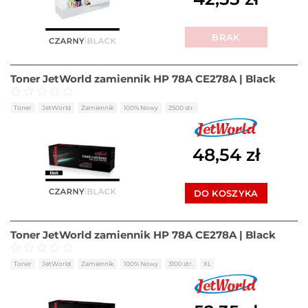
BRAK
Toner JetWorld zamiennik HP 78A CE278A | Black
Oceniono
0
na 5
Toner
JetWorld
Zamiennik
100% Nowy
2500 str.
48,54
zł
DO KOSZYKA
Toner JetWorld zamiennik HP 78A CE278A | Black
Oceniono
0
na 5
Toner
JetWorld
Zamiennik
100% Nowy
3100 str.
XL