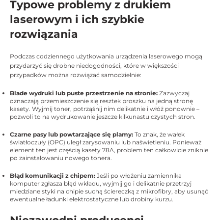
Typowe problemy z drukiem
laserowym i ich szybkie
rozwiązania
Podczas codziennego użytkowania urządzenia laserowego mogą
przydarzyć się drobne niedogodności, które w większości
przypadków można rozwiązać samodzielnie:
Blade wydruki lub puste przestrzenie na stronie:
Zazwyczaj
oznaczają przemieszczenie się resztek proszku na jedną stronę
kasety. Wyjmij toner, potrząśnij nim delikatnie i włóż ponownie –
pozwoli to na wydrukowanie jeszcze kilkunastu czystych stron.
Czarne pasy lub powtarzające się plamy:
To znak, że wałek
światłoczuły (OPC) uległ zarysowaniu lub naświetleniu. Ponieważ
element ten jest częścią kasety 78A, problem ten całkowicie zniknie
po zainstalowaniu nowego tonera.
Błąd komunikacji z chipem:
Jeśli po włożeniu zamiennika
komputer zgłasza błąd wkładu, wyjmij go i delikatnie przetrzyj
miedziane styki na chipie suchą ściereczką z mikrofibry, aby usunąć
ewentualne ładunki elektrostatyczne lub drobiny kurzu.