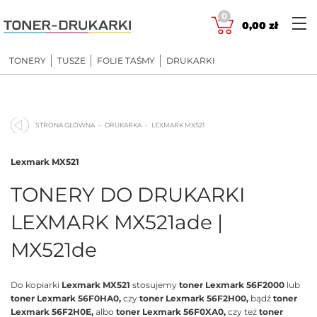
Skip
0
to
0,00
zł
content
TONERY
TUSZE
FOLIE TAŚMY
DRUKARKI
STRONA GŁÓWNA
DRUKARKA
LEXMARK MX521
Lexmark MX521
TONERY DO DRUKARKI
LEXMARK MX521ade |
MX521de
Do kopiarki
Lexmark MX521
stosujemy
toner Lexmark 56F2000
lub
toner Lexmark 56F0HA0,
czy
toner Lexmark 56F2H00,
bądź
toner
Lexmark 56F2H0E,
albo
toner Lexmark 56F0XA0,
czy też
toner