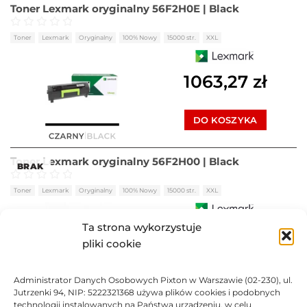
Toner Lexmark oryginalny 56F2H0E | Black
Oceniono
0
na 5
Toner
Lexmark
Oryginalny
100% Nowy
15000 str.
XXL
1063,27
zł
DO KOSZYKA
Toner Lexmark oryginalny 56F2H00 | Black
BRAK
Oceniono
0
na 5
Toner
Lexmark
Oryginalny
100% Nowy
15000 str.
XXL
Ta strona wykorzystuje
1975,18
zł
pliki cookie
BRAK
Administrator Danych Osobowych Pixton w Warszawie (02-230), ul.
Jutrzenki 94, NIP: 5222321368 używa plików cookies i podobnych
technologii instalowanych na Państwa urządzeniu, w celu