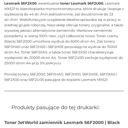
Lexmark 56F2X00
, ewentualnie
toner Lexmark 56F2U00.
Lexmark
MX521 to kserokopiarka monochromatyczna, która drukuje i kopiuje z
szybkością do 44 str./min jednostronnie, zaś dwustronnie do 23
str./min. Wielofunkcyjne urządzenie idealnie sprawdza się w pracy w
średniej grupie roboczej. Nasz sklep oferuje tonery oryginalne, a także
wysokiej jakości alternatywne zamienniki. Markowe zamienniki
posiadamy w wersji 100% new, czyli całkowicie nowe. Toner czarny
(black) 56F2000 umożliwia wydruk do 6000 stron A4. Zaś tonery
56F0HA0 oraz 56F2H00 i 56F2H0E pozwalają na wydruk do 15000
stron A4. Toner 56F0XA0, a także toner 56F2X00 charakteryzuje
wydajność do 20000 stron A4. Toner 56F2U00 cechuje wydajność do
25000 stron A4 przy 5% pokryciu.
Poniżej tonery 56F2000, 56F0HA0, 56F2H00, 56F2H0E, 56F0XA0 i
56F2X00 oraz 56F2U00 pasujące do kopiarki Lexmark MX521:
Produkty pasujące do tej drukarki:
Toner JetWorld zamiennik Lexmark 56F2000 | Black