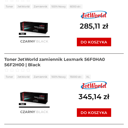
Oceniono
0
na 5
Toner
JetWorld
Zamiennik
100% Nowy
6000 str.
285,11
zł
DO KOSZYKA
Toner JetWorld zamiennik Lexmark 56F0HA0
56F2H00 | Black
Oceniono
0
na 5
Toner
JetWorld
Zamiennik
100% Nowy
15000 str.
XL
345,14
zł
DO KOSZYKA