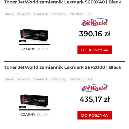
Toner JetWorld zamiennik Lexmark 56F0XA0 | Black
Oceniono
0
na 5
Toner
JetWorld
Zamiennik
100% Nowy
20000 str.
XL
390,16
zł
DO KOSZYKA
Toner JetWorld zamiennik Lexmark 56F2U00 | Black
Oceniono
0
na 5
Toner
JetWorld
Zamiennik
100% Nowy
25000 str.
XXL
435,17
zł
DO KOSZYKA