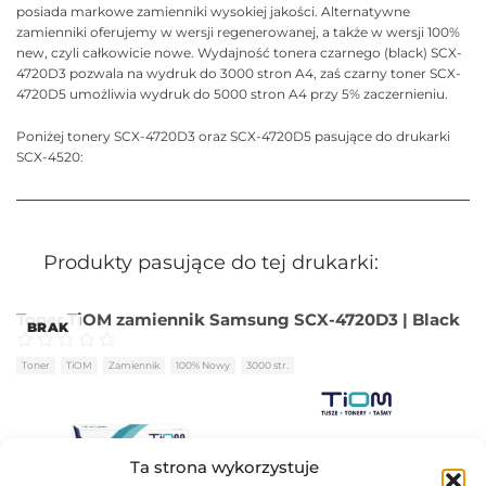
posiada markowe zamienniki wysokiej jakości. Alternatywne
zamienniki oferujemy w wersji regenerowanej, a także w wersji 100%
new, czyli całkowicie nowe. Wydajność tonera czarnego (black) SCX-
4720D3 pozwala na wydruk do 3000 stron A4, zaś czarny toner SCX-
4720D5 umożliwia wydruk do 5000 stron A4 przy 5% zaczernieniu.
Poniżej tonery SCX-4720D3 oraz SCX-4720D5 pasujące do drukarki
SCX-4520:
Produkty pasujące do tej drukarki:
Toner TiOM zamiennik Samsung SCX-4720D3 | Black
BRAK
Oceniono
0
na 5
Toner
TiOM
Zamiennik
100% Nowy
3000 str.
92,50
zł
Ta strona wykorzystuje