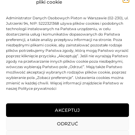
pliki cookie
BRAK
Administrator Danych Osobowych Pixton w Warszawie (02-230), ul.
Jutrzenki 94, NIP: 5222321368 używa plików cookies i podobnych
Toner JetWorld zamiennik Samsung SCX-4720D5 |
BRAK
technologii instalowanych na Państwa urządzeniu, w celu
Black
dostarczenia usług i komunikatów dopasowanych do Państwa
preferencji, a także analizy przepływu informacji na stronie. Poza
Oceniono
0
na 5
Toner
JetWorld
Zamiennik
100% Nowy
5000 str.
niezbędnymi plikami cookie, aby zainstalować pozostałe rodzaje
plików potrzebujemy Państwa zgody, którą mogą Państwo wyrazić
poprzez kliknięcie przycisku „Akceptuję”. Jeśli nie wyrażają Państwo
zgody na przetwarzanie innych plików cookie poza niezbędnymi,
106,31
zł
wówczas wybierają Państwo pole „Odrzuć”. Mają także Państwo
możliwość akceptacji wybranych rodzajów plików cookie, poprzez
wybieranie pola „Zobacz preferencje”. Ustawienia cookies można
BRAK
zmienić w każdej chwili. Więcej informacji znajdziecie Państwo w
naszej Polityce prywatności
AKCEPTUJ
ODRZUĆ
REGULAMIN
POLITYKA PRYWATNOŚCI
DOSTAWA
PŁATNOŚCI
O NAS
GWARANCJE – REKLAMACJE
KONTAKT