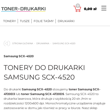
Skip
0
to
0,00
zł
content
TONERY
TUSZE
FOLIE TAŚMY
DRUKARKI
STRONA GŁÓWNA
DRUKARKA
SAMSUNG SCX-4520
Samsung SCX-4520
TONERY DO DRUKARKI
SAMSUNG SCX-4520
Do drukarki
Samsung SCX-4520
stosujemy
toner Samsung SCX-
4720D3
lub
toner Samsung SCX-4720D5
. Samsung SCX-4520 to
drukarka laserowa, która drukuje z szybkością 20 str./min w
rozdzielczości 1200x600 dpi. Monochromatyczne urządzenie znajduje
zastosowanie w domu jak również w pracy w biurze. Nasz sklep