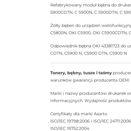
Refabrykowany moduł bębna do drukark
5900CDTN, C 5900N, C 5900DTN, C 59
Żółty bęben do urządzeń wielofunkcy
C5800N, OKI C5900, OKI C5900CDTN, 
Odpowiednik bębna OKI 43381723 do u
CDTN, C5900 N, C5900 DTN, C5900 N
Tonery, bębny, tusze i taśmy
producent
warunków gwarancji producenta OEM.
Marki i nazwy producentów drukarek or
informacyjnych. Wydajność produktów A
Certyfikaty dla marki Asarto
ISO/IEC 19798:2006 i ISO/IEC 24711:2006
ISO/IEC 19752:2004