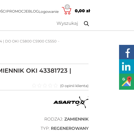
0
0,00
zł
ŚCI
PROMOCJE
BLOG
Logowanie
4 | DO OKI C5800 C5900 C5550
ENNIK OKI 43381723 |
(
0
opinii klienta)
Oceniono
0
na 5
RODZAJ:
ZAMIENNIK
TYP:
REGENEROWANY