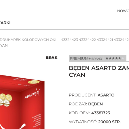
NOWO
ARKI
 DRUKAREK KOLOROWYCH OKI
43324423 43324422 43324421 4332442
CYAN
BRAK
BĘBEN ASARTO ZAMI
CYAN
PRODUCENT:
ASARTO
RODZAJ:
BĘBEN
KOD OEM:
43381723
WYDAJNOŚĆ:
20000 STR.