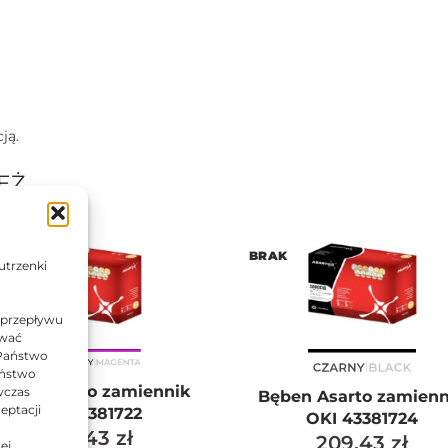
ją.
EŻ…
AK
BRAK
utrzenki
 przepływu
ować
 Państwo
Państwo
ęben Asarto zamiennik
wczas
Bęben Asarto zamienn
eptacji
OKI 43381722
OKI 43381724
209,43
zł
209,43
zł
ej