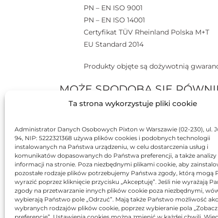
PN – EN ISO 9001
PN – EN ISO 14001
Certyfikat TÜV Rheinland Polska M+T
EU Standard 2014
Produkty objęte są dożywotnią gwaranc
MOŻE SPODOBA SIĘ RÓWNI
Ta strona wykorzystuje pliki cookie
BRAK
BR
Administrator Danych Osobowych Pixton w Warszawie (02-230), ul. J
94, NIP: 5222321368 używa plików cookies i podobnych technologii
instalowanych na Państwa urządzeniu, w celu dostarczenia usług i
komunikatów dopasowanych do Państwa preferencji, a także analizy
informacji na stronie. Poza niezbędnymi plikami cookie, aby zainstal
pozostałe rodzaje plików potrzebujemy Państwa zgody, którą mogą
wyrazić poprzez kliknięcie przycisku „Akceptuję”. Jeśli nie wyrażają 
B
zgody na przetwarzanie innych plików cookie poza niezbędnymi, wó
Bęben Asarto zamiennik
wybierają Państwo pole „Odrzuć”. Mają także Państwo możliwość akc
OKI 43381721
wybranych rodzajów plików cookie, poprzez wybieranie pola „Zobacz
205,85
zł
preferencje”. Ustawienia cookies można zmienić w każdej chwili. Więc