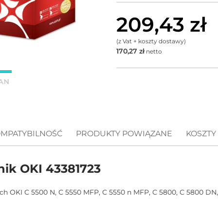
209,43
zł
(z Vat + koszty dostawy)
170,27
zł
netto
MPATYBILNOŚĆ
PRODUKTY POWIĄZANE
KOSZTY
ik OKI 43381723
h OKI C 5500 N, C 5550 MFP, C 5550 n MFP, C 5800, C 5800 DN,