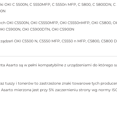
i OKI C 5500N, C 5550MFP, C 5550n MFP, C 5800, C 5800DN, C 
00N
jnych OKI C5500N, OKI C5550MFP, OKI C5550nMFP, OKI C5800, 
OKI C5900N, OKI C5900DTN, OKI C5900N
rządzeń OKI C5500 N, C5550 MFP, C5550 n MFP, C5800, C5800 D
a Asarto są w pełni kompatybilne z urządzeniami do którego są
az tuszy i tonerów to zastrzeżone znaki towarowe tych producen
sarto mierzona jest przy 5% zaczernieniu strony wg normy ISO