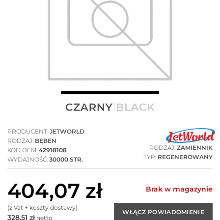
PRODUCENT:
JETWORLD
RODZAJ:
BĘBEN
RODZAJ:
ZAMIENNIK
KOD OEM:
42918108
TYP:
REGENEROWANY
WYDAJNOŚĆ:
30000 STR.
404,07
zł
Brak w magazynie
(z Vat + koszty dostawy)
328,51
zł
netto