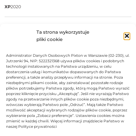
XP
2020
Materiały eksploatacyjne JetWorld są w pełni
Ta strona wykorzystuje
kompatybilne z urządzeniami do którego są
przeznaczone.
pliki cookie
Producent posiada dożywotnią gwarancją.
Produkty posiadają certyfikaty ISO 14001, ISO 9001.
Administrator Danych Osobowych Pixton w Warszawie (02-230), ul.
Jutrzenki 94, NIP: 5222321368 używa plików cookies i podobnych
Marki i nazwy producentów drukarek i tuszów są
technologii instalowanych na Państwa urządzeniu, w celu
zastrzeżonymi znakami towarowymi użyte wyłącznie w
dostarczenia usług i komunikatów dopasowanych do Państwa
celach informacyjnych.
preferencji, a także analizy przepływu informacji na stronie. Poza
niezbędnymi plikami cookie, aby zainstalować pozostałe rodzaje
plików potrzebujemy Państwa zgody, którą mogą Państwo wyrazić
DANE TECHNICZNE
poprzez kliknięcie przycisku „Akceptuję”. Jeśli nie wyrażają Państwo
zgody na przetwarzanie innych plików cookie poza niezbędnymi,
wówczas wybierają Państwo pole „Odrzuć”. Mają także Państwo
KOMPATYBILNOŚĆ
możliwość akceptacji wybranych rodzajów plików cookie, poprzez
wybieranie pola „Zobacz preferencje”. Ustawienia cookies można
zmienić w każdej chwili. Więcej informacji znajdziecie Państwo w
PRODUKTY POWIĄZANE
naszej Polityce prywatności