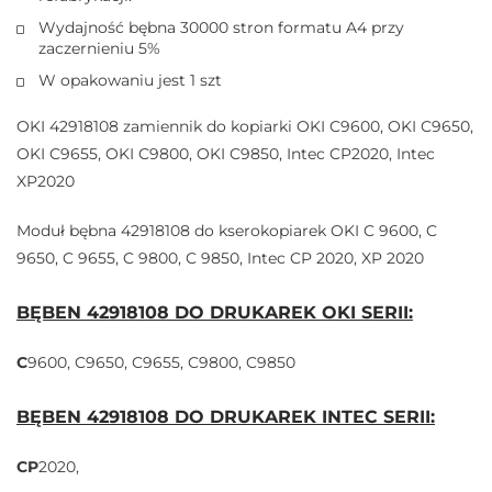
Wydajność bębna 30000 stron formatu A4 przy
zaczernieniu 5%
W opakowaniu jest 1 szt
OKI 42918108 zamiennik do kopiarki OKI C9600, OKI C9650,
OKI C9655, OKI C9800, OKI C9850, Intec CP2020, Intec
XP2020
Moduł bębna 42918108 do kserokopiarek OKI C 9600, C
9650, C 9655, C 9800, C 9850, Intec CP 2020, XP 2020
BĘBEN
42918108
DO DRUKAREK OKI SERII:
C
9600, C9650, C9655, C9800, C9850
BĘBEN
42918108
DO DRUKAREK INTEC SERII:
CP
2020,