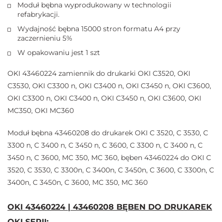
Moduł bębna wyprodukowany w technologii
refabrykacji.
Wydajność bębna 15000 stron formatu A4 przy
zaczernieniu 5%
W opakowaniu jest 1 szt
OKI 43460224 zamiennik do drukarki OKI C3520, OKI
C3530, OKI C3300 n, OKI C3400 n, OKI C3450 n, OKI C3600,
OKI C3300 n, OKI C3400 n, OKI C3450 n, OKI C3600, OKI
MC350, OKI MC360
Moduł bębna 43460208 do drukarek OKI C 3520, C 3530, C
3300 n, C 3400 n, C 3450 n, C 3600, C 3300 n, C 3400 n, C
3450 n, C 3600, MC 350, MC 360, bęben 43460224 do OKI C
3520, C 3530, C 3300n, C 3400n, C 3450n, C 3600, C 3300n, C
3400n, C 3450n, C 3600, MC 350, MC 360
OKI 43460224 | 43460208 BĘBEN DO DRUKAREK
OKI SERII: