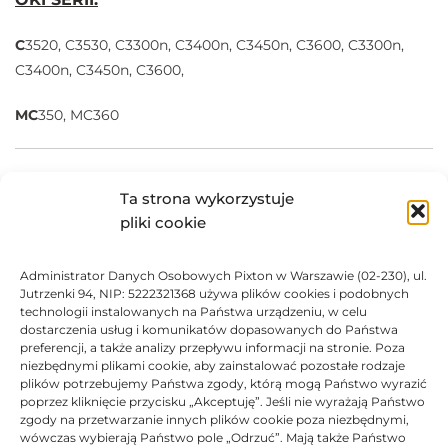
C
3520, C3530, C3300n, C3400n, C3450n, C3600, C3300n,
C3400n, C3450n, C3600,
MC
350, MC360
Materiały eksploatacyjne JetWorld są w pełni
Ta strona wykorzystuje
kompatybilne z urządzeniami do którego są
przeznaczone.
pliki cookie
Producent posiada dożywotnią gwarancją.
Produkty posiadają certyfikaty ISO 14001, ISO 9001.
Administrator Danych Osobowych Pixton w Warszawie (02-230), ul.
Jutrzenki 94, NIP: 5222321368 używa plików cookies i podobnych
Marki i nazwy producentów drukarek i tuszów są
technologii instalowanych na Państwa urządzeniu, w celu
zastrzeżonymi znakami towarowymi użyte wyłącznie w
dostarczenia usług i komunikatów dopasowanych do Państwa
celach informacyjnych.
preferencji, a także analizy przepływu informacji na stronie. Poza
niezbędnymi plikami cookie, aby zainstalować pozostałe rodzaje
plików potrzebujemy Państwa zgody, którą mogą Państwo wyrazić
DANE TECHNICZNE
poprzez kliknięcie przycisku „Akceptuję”. Jeśli nie wyrażają Państwo
zgody na przetwarzanie innych plików cookie poza niezbędnymi,
wówczas wybierają Państwo pole „Odrzuć”. Mają także Państwo