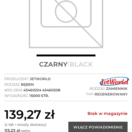
PRODUCENT:
JETWORLD
RODZAJ:
BĘBEN
RODZAJ:
ZAMIENNIK
KOD OEM:
43460224 43460208
TYP:
REGENEROWANY
WYDAJNOŚĆ:
15000 STR.
139,27
zł
Brak w magazynie
(z Vat + koszty dostawy)
113,23
zł
netto