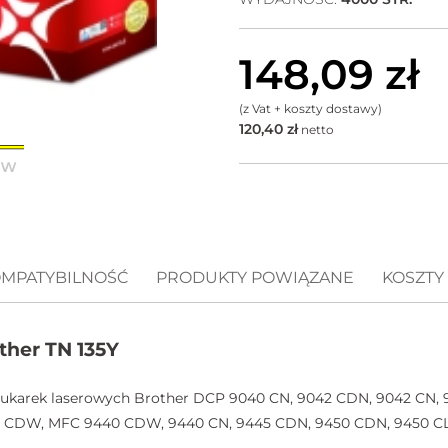
148,09
zł
(z Vat + koszty dostawy)
120,40
zł
netto
MPATYBILNOŚĆ
PRODUKTY POWIĄZANE
KOSZTY
ther TN 135Y
rukarek laserowych Brother DCP 9040 CN, 9042 CDN, 9042 CN,
0 CDW, MFC 9440 CDW, 9440 CN, 9445 CDN, 9450 CDN, 9450 CL