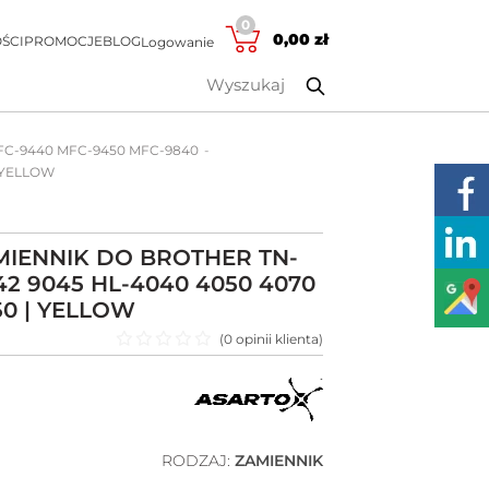
0
0,00
zł
ŚCI
PROMOCJE
BLOG
Logowanie
MFC-9440 MFC-9450 MFC-9840
 YELLOW
IENNIK DO BROTHER TN-
42 9045 HL-4040 4050 4070
50 | YELLOW
(
0
opinii klienta)
Oceniono
0
na 5
RODZAJ:
ZAMIENNIK