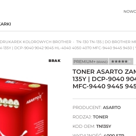
NOWO
ARKI
 DRUKAREK KOLOROWYCH BROTHER
TN-130 TN-135 | DO BROTHER 
35Y | DCP-9040 9042 9045 HL-4040 4050 4070 MFC-9440 9445 9450 |
BRAK
TONER ASARTO ZAM
135Y | DCP-9040 90
MFC-9440 9445 94
PRODUCENT:
ASARTO
RODZAJ:
TONER
KOD OEM:
TN135Y
WYDAJNOŚĆ:
4000 STR.