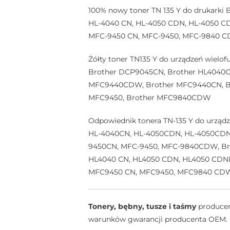
100% nowy toner TN 135 Y do drukark
HL-4040 CN, HL-4050 CDN, HL-4050 C
MFC-9450 CN, MFC-9450, MFC-9840 
Żółty toner TN135 Y do urządzeń wie
Brother DCP9045CN, Brother HL4040C
MFC9440CDW, Brother MFC9440CN, Br
MFC9450, Brother MFC9840CDW
Odpowiednik tonera TN-135 Y do urz
HL-4040CN, HL-4050CDN, HL-4050CD
9450CN, MFC-9450, MFC-9840CDW, Br
HL4040 CN, HL4050 CDN, HL4050 CDN
MFC9450 CN, MFC9450, MFC9840 CD
Tonery, bębny, tusze i taśmy
producent
warunków gwarancji producenta OEM.