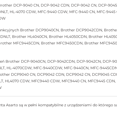
i Brother DCP-9040 CN, DCP-9042 CDN, DCP-9042 CN, DCP-904
DNLT, HL-4070 CDW, MFC-9440 CDW, MFC-9440 CN, MFC-9445 
CDW
lofunkcyjnych Brother DCP9040CN, Brother DCP9042CDN, Brot
DNLT, Brother HL4040CN, Brother HL4050CDN, Brother HL405
other MFC9445CDN, Brother MFC9450CDN, Brother MFC9450C
ądzeń Brother DCP-9040CN, DCP-9042CDN, DCP-9042CN, DCP-
NLT, HL-4070CDW, MFC-9440CDW, MFC-9440CN, MFC-9445CDN
other DCP9040 CN, DCP9042 CDN, DCP9042 CN, DCP9045 CDN
LT, HL4070 CDW, MFC9440 CDW, MFC9440 CN, MFC9445 CDN,
W
a Asarto są w pełni kompatybilne z urządzeniami do którego są