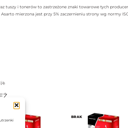
az tuszy i tonerów to zastrzeżone znaki towarowe tych producen
sarto mierzona jest przy 5% zaczernieniu strony wg normy ISO
ją.
EŻ…
AK
BRAK
utrzenki