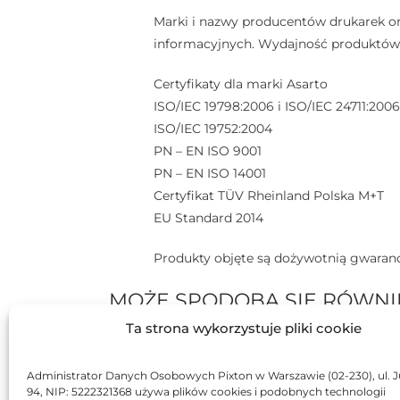
Marki i nazwy producentów drukarek or
informacyjnych. Wydajność produktów A
Certyfikaty dla marki Asarto
ISO/IEC 19798:2006 i ISO/IEC 24711:2006
ISO/IEC 19752:2004
PN – EN ISO 9001
PN – EN ISO 14001
Certyfikat TÜV Rheinland Polska M+T
EU Standard 2014
Produkty objęte są dożywotnią gwaranc
MOŻE SPODOBA SIĘ RÓWNI
Ta strona wykorzystuje pliki cookie
BRAK
BR
Administrator Danych Osobowych Pixton w Warszawie (02-230), ul. J
94, NIP: 5222321368 używa plików cookies i podobnych technologii