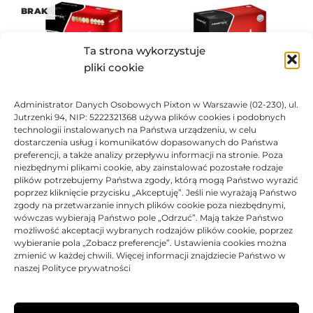
BRAK
Ta strona wykorzystuje
pliki cookie
Administrator Danych Osobowych Pixton w Warszawie (02-230), ul.
Toner Asarto zamiennik do
Toner Asarto zamiennik do
Jutrzenki 94, NIP: 5222321368 używa plików cookies i podobnych
Brother TN-325M
Brother TN-325C
technologii instalowanych na Państwa urządzeniu, w celu
136,58
zł
121,54
zł
dostarczenia usług i komunikatów dopasowanych do Państwa
preferencji, a także analizy przepływu informacji na stronie. Poza
Oceniono
0
na 5
Ocen
niezbędnymi plikami cookie, aby zainstalować pozostałe rodzaje
plików potrzebujemy Państwa zgody, którą mogą Państwo wyrazić
poprzez kliknięcie przycisku „Akceptuję”. Jeśli nie wyrażają Państwo
BRAK
zgody na przetwarzanie innych plików cookie poza niezbędnymi,
wówczas wybierają Państwo pole „Odrzuć”. Mają także Państwo
możliwość akceptacji wybranych rodzajów plików cookie, poprzez
wybieranie pola „Zobacz preferencje”. Ustawienia cookies można
zmienić w każdej chwili. Więcej informacji znajdziecie Państwo w
naszej Polityce prywatności
Toner Asarto zamiennik do
Brother TN-325Y