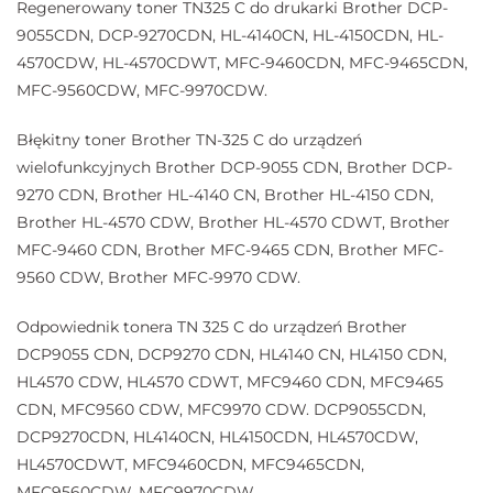
Regenerowany toner TN325 C do drukarki Brother DCP-
9055CDN, DCP-9270CDN, HL-4140CN, HL-4150CDN, HL-
4570CDW, HL-4570CDWT, MFC-9460CDN, MFC-9465CDN,
MFC-9560CDW, MFC-9970CDW.
Błękitny toner Brother TN-325 C do urządzeń
wielofunkcyjnych Brother DCP-9055 CDN, Brother DCP-
9270 CDN, Brother HL-4140 CN, Brother HL-4150 CDN,
Brother HL-4570 CDW, Brother HL-4570 CDWT, Brother
MFC-9460 CDN, Brother MFC-9465 CDN, Brother MFC-
9560 CDW, Brother MFC-9970 CDW.
Odpowiednik tonera TN 325 C do urządzeń Brother
DCP9055 CDN, DCP9270 CDN, HL4140 CN, HL4150 CDN,
HL4570 CDW, HL4570 CDWT, MFC9460 CDN, MFC9465
CDN, MFC9560 CDW, MFC9970 CDW. DCP9055CDN,
DCP9270CDN, HL4140CN, HL4150CDN, HL4570CDW,
HL4570CDWT, MFC9460CDN, MFC9465CDN,
MFC9560CDW, MFC9970CDW.