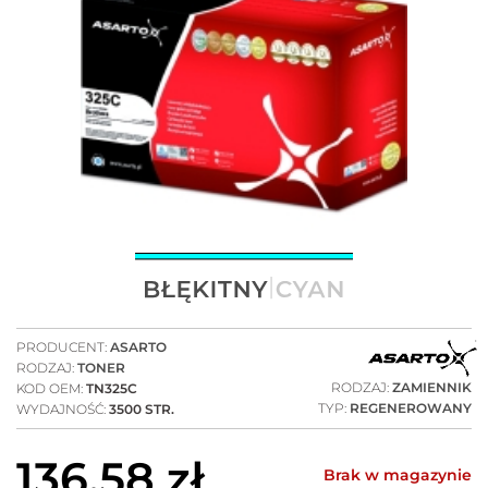
PRODUCENT:
ASARTO
RODZAJ:
TONER
RODZAJ:
ZAMIENNIK
KOD OEM:
TN325C
TYP:
REGENEROWANY
WYDAJNOŚĆ:
3500 STR.
136,58
zł
Brak w magazynie