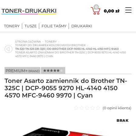
Skip
0
to
0,00
zł
content
TONERY
TUSZE
FOLIE TAŚMY
DRUKARKI
STRONA GŁÓWNA
TONERY
TONERY DO DRUKAREK KOLOROWYCH BROTHER
TN-320 TN-325 DR-320 | DO BROTHER DCP-9055 HL-4140 HL-4150 MFC-9460
TONER ASARTO ZAMIENNIK DO BROTHER TN-325C | DCP-9055 9270 HL-4140 4150
4570 MFC-9460 9970 | CYAN
Toner Asarto zamiennik do Brother TN-
325C | DCP-9055 9270 HL-4140 4150
4570 MFC-9460 9970 | Cyan
(
0
opinii klienta)
Oceniono
BRAK