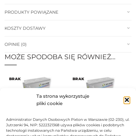
PRODUKTY POWIĄZANE
KOSZTY DOSTAWY
OPINIE (0)
MOŻE SPODOBA SIĘ RÓWNIEŻ…
BRAK
BRAK
Ta strona wykorzystuje
pliki cookie
Administrator Danych Osobowych Pixton w Warszawie (02-230), ul.
Toner Assima zamiennik
Toner Assima zamiennik
Jutrzenki 94, NIP: 5222321368 używa plików cookies i podobnych
Brother TN-230M
Brother TN-230Y
technologii instalowanych na Państwa urządzeniu, w celu
39,26
zł
39,26
zł
dostarczenia usług i komunikatów dopasowanych do Państwa