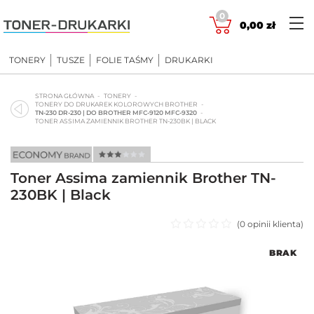
Skip
0
to
0,00
zł
content
TONERY
TUSZE
FOLIE TAŚMY
DRUKARKI
STRONA GŁÓWNA
TONERY
TONERY DO DRUKAREK KOLOROWYCH BROTHER
TN-230 DR-230 | DO BROTHER MFC-9120 MFC-9320
TONER ASSIMA ZAMIENNIK BROTHER TN-230BK | BLACK
Toner Assima zamiennik Brother TN-
230BK | Black
(
0
opinii klienta)
Oceniono
BRAK