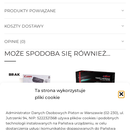
PRODUKTY POWIĄZANE
KOSZTY DOSTAWY
OPINIE (0)
MOŻE SPODOBA SIĘ RÓWNIEŻ…
BRAK
Ta strona wykorzystuje
pliki cookie
Toner JetWorld zamiennik
Administrator Danych Osobowych Pixton w Warszawie (02-230), ul.
Canon CRG-703 7616A005
Toner Canon oryginalny
Jutrzenki 94, NIP: 5222321368 używa plików cookies i podobnych
58,46
zł
CRG703 7616A005
technologii instalowanych na Państwa urządzeniu, w celu
328,57
zł
dostarczenia usług i komunikatów dopasowanych do Państwa