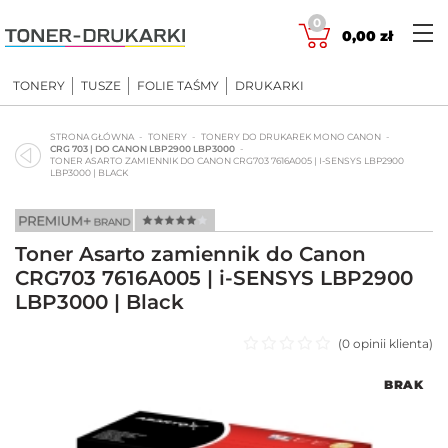
Skip
0
to
0,00
zł
content
TONERY
TUSZE
FOLIE TAŚMY
DRUKARKI
STRONA GŁÓWNA
TONERY
TONERY DO DRUKAREK MONO CANON
CRG 703 | DO CANON LBP2900 LBP3000
TONER ASARTO ZAMIENNIK DO CANON CRG703 7616A005 | I-SENSYS LBP2900
LBP3000 | BLACK
Toner Asarto zamiennik do Canon
CRG703 7616A005 | i-SENSYS LBP2900
LBP3000 | Black
(
0
opinii klienta)
Oceniono
BRAK