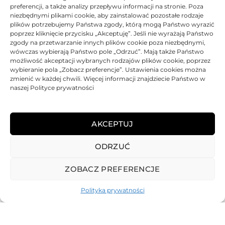
Ocen
preferencji, a także analizy przepływu informacji na stronie. Poza
Oceniono
0
na 5
niezbędnymi plikami cookie, aby zainstalować pozostałe rodzaje
plików potrzebujemy Państwa zgody, którą mogą Państwo wyrazić
poprzez kliknięcie przycisku „Akceptuję”. Jeśli nie wyrażają Państwo
BRAK
zgody na przetwarzanie innych plików cookie poza niezbędnymi,
wówczas wybierają Państwo pole „Odrzuć”. Mają także Państwo
możliwość akceptacji wybranych rodzajów plików cookie, poprzez
wybieranie pola „Zobacz preferencje”. Ustawienia cookies można
zmienić w każdej chwili. Więcej informacji znajdziecie Państwo w
naszej Polityce prywatności
Toner Katun zamiennik
Canon CRG703 7616A005
AKCEPTUJ
115,45
zł
ODRZUĆ
Oceniono
0
na 5
ZOBACZ PREFERENCJE
Polityka prywatności
REGULAMIN
POLITYKA PRYWATNOŚCI
DOSTAWA
PŁATNOŚCI
O NAS
GWARANCJE – REKLAMACJE
KONTAKT