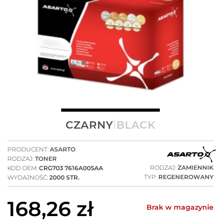
PRODUCENT:
ASARTO
RODZAJ:
TONER
RODZAJ:
ZAMIENNIK
KOD OEM:
CRG703 7616A005AA
TYP:
REGENEROWANY
WYDAJNOŚĆ:
2000 STR.
168,26
zł
Brak w magazynie