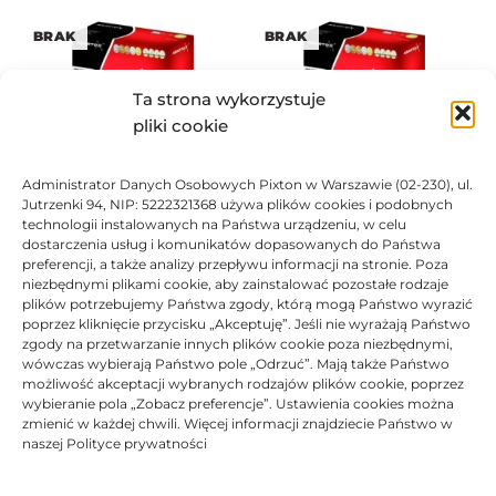
BRAK
BRAK
Ta strona wykorzystuje
pliki cookie
Administrator Danych Osobowych Pixton w Warszawie (02-230), ul.
Toner Asarto zamiennik do
Toner Asarto zamiennik do
Jutrzenki 94, NIP: 5222321368 używa plików cookies i podobnych
Dell 593-BBBU
Dell 593-BBBR
technologii instalowanych na Państwa urządzeniu, w celu
166,36
zł
166,36
zł
dostarczenia usług i komunikatów dopasowanych do Państwa
preferencji, a także analizy przepływu informacji na stronie. Poza
Oceniono
0
na 5
Ocen
niezbędnymi plikami cookie, aby zainstalować pozostałe rodzaje
plików potrzebujemy Państwa zgody, którą mogą Państwo wyrazić
poprzez kliknięcie przycisku „Akceptuję”. Jeśli nie wyrażają Państwo
BRAK
zgody na przetwarzanie innych plików cookie poza niezbędnymi,
wówczas wybierają Państwo pole „Odrzuć”. Mają także Państwo
możliwość akceptacji wybranych rodzajów plików cookie, poprzez
wybieranie pola „Zobacz preferencje”. Ustawienia cookies można
zmienić w każdej chwili. Więcej informacji znajdziecie Państwo w
naszej Polityce prywatności
Toner Asarto zamiennik do