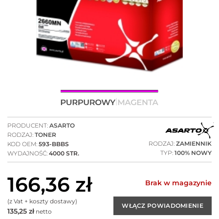
PRODUCENT:
ASARTO
RODZAJ:
TONER
RODZAJ:
ZAMIENNIK
KOD OEM:
593-BBBS
TYP:
100% NOWY
WYDAJNOŚĆ:
4000 STR.
166,36
zł
Brak w magazynie
(z Vat + koszty dostawy)
135,25
zł
netto