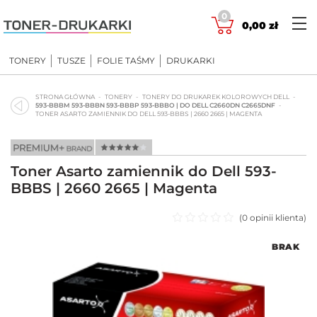
Skip
0
to
0,00
zł
content
TONERY
TUSZE
FOLIE TAŚMY
DRUKARKI
STRONA GŁÓWNA
TONERY
TONERY DO DRUKAREK KOLOROWYCH DELL
593-BBBM 593-BBBN 593-BBBP 593-BBBO | DO DELL C2660DN C2665DNF
TONER ASARTO ZAMIENNIK DO DELL 593-BBBS | 2660 2665 | MAGENTA
Toner Asarto zamiennik do Dell 593-
BBBS | 2660 2665 | Magenta
(
0
opinii klienta)
Oceniono
BRAK