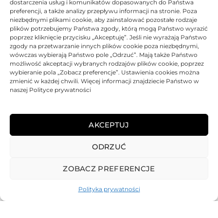
dostarczenia usług i komunikatów dopasowanych do Państwa
Gwarancja 12 miesięcy.
preferencji, a także analizy przepływu informacji na stronie. Poza
niezbędnymi plikami cookie, aby zainstalować pozostałe rodzaje
plików potrzebujemy Państwa zgody, którą mogą Państwo wyrazić
DANE TECHNICZNE
poprzez kliknięcie przycisku „Akceptuję”. Jeśli nie wyrażają Państwo
zgody na przetwarzanie innych plików cookie poza niezbędnymi,
wówczas wybierają Państwo pole „Odrzuć”. Mają także Państwo
KOMPATYBILNOŚĆ
możliwość akceptacji wybranych rodzajów plików cookie, poprzez
wybieranie pola „Zobacz preferencje”. Ustawienia cookies można
zmienić w każdej chwili. Więcej informacji znajdziecie Państwo w
PRODUKTY POWIĄZANE
naszej Polityce prywatności
KOSZTY DOSTAWY
AKCEPTUJ
OPINIE (0)
ODRZUĆ
ZOBACZ PREFERENCJE
Polityka prywatności
REGULAMIN
POLITYKA PRYWATNOŚCI
DOSTAWA
PŁATNOŚCI