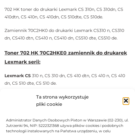
702 HK toner do drukarki Lexmark CS 310n, CS 310dn, CS
410dtn, CS 410n, CS 410dn, CS 510dte, CS 510de.
Zamiennik 70C2HK0 do drukarki Lexmark CS310 n, CS310
dn, CS410 dtn, CS410 n, CS410 dn, CS510 dte, CS510 de.
Toner 702 HK 70C2HKE0 zamiennik do drukarek
Lexmark serii:
Lexmark
CS
310 n, CS 310 dn, CS 410 dtn, CS 410 n, CS 410
dn, CS 510 dte, CS 510 de.
Ta strona wykorzystuje
Marka ekonomiczna
producenta Tiom.
pliki cookie
Tonery oraz bębny i tusze marki TiOM są w pełni
kompatybilne z urządzeniem, do którego są
Administrator Danych Osobowych Pixton w Warszawie (02-230), ul.
przeznaczone.
Jutrzenki 94, NIP: 5222321368 używa plików cookies i podobnych
technologii instalowanych na Państwa urządzeniu, w celu
Producent posiada certyfikaty ISO 14001 i ISO 9001.