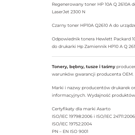
Regenerowany toner HP 10A Q 2610A do 
LaserJet 2300 N
Czarny toner HP10A Q2610 A do urzą
Odpowiednik tonera Hewlett Packard 1
do drukarki Hp Zamiennik HP10 A Q 261
Tonery, bębny, tusze i taśmy
producent
warunków gwarancji producenta OEM.
Marki i nazwy producentów drukarek or
informacyjnych. Wydajność produktów A
Certyfikaty dla marki Asarto
ISO/IEC 19798:2006 i ISO/IEC 24711:2006
ISO/IEC 19752:2004
PN – EN ISO 9001