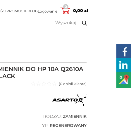
0
0,00
zł
ŚCI
PROMOCJE
BLOG
Logowanie
IENNIK DO HP 10A Q2610A
BLACK
(
0
opinii klienta)
Oceniono
0
na 5
RODZAJ:
ZAMIENNIK
TYP:
REGENEROWANY