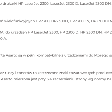
drukarki HP LaserJet 2300, LaserJet 2300 D, LaserJet 2300 DN, 
dzeń wielofunkcyjnych HP2300, HP2300D, HP2300DN, HP2300DT
0A do urządzeń HP LaserJet 2300, HP 2300 D, HP 2300 DN, HP 2
0 A.
a Asarto są w pełni kompatybilne z urządzeniami do którego są
az tuszy i tonerów to zastrzeżone znaki towarowe tych producen
sarto mierzona jest przy 5% zaczernieniu strony wg normy ISO