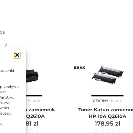
ją.
EŻ…
AK
BRAK
utrzenki
 przepływu
ować
 Państwo
Państwo
wczas
oner Katun zamiennik
Toner Katun zamienn
eptacji
HP 10A Q2610A
HP 10A Q2610A
254,81
zł
178,95
zł
ej