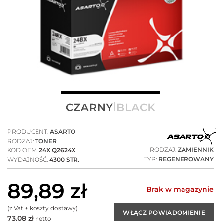
PRODUCENT:
ASARTO
RODZAJ:
TONER
RODZAJ:
ZAMIENNIK
KOD OEM:
24X Q2624X
TYP:
REGENEROWANY
WYDAJNOŚĆ:
4300 STR.
89,89
zł
Brak w magazynie
(z Vat + koszty dostawy)
73,08
zł
netto