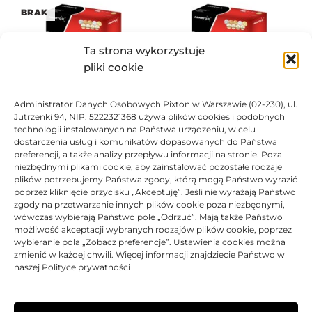
BRAK
Ta strona wykorzystuje
pliki cookie
Administrator Danych Osobowych Pixton w Warszawie (02-230), ul.
Toner Asarto zamiennik do
Toner Asarto zamiennik do
Jutrzenki 94, NIP: 5222321368 używa plików cookies i podobnych
HP 24X Q2624X
HP 24A Q2624A
technologii instalowanych na Państwa urządzeniu, w celu
108,20
zł
117,42
zł
dostarczenia usług i komunikatów dopasowanych do Państwa
preferencji, a także analizy przepływu informacji na stronie. Poza
Oceniono
0
na 5
Ocen
niezbędnymi plikami cookie, aby zainstalować pozostałe rodzaje
plików potrzebujemy Państwa zgody, którą mogą Państwo wyrazić
poprzez kliknięcie przycisku „Akceptuję”. Jeśli nie wyrażają Państwo
BRAK
zgody na przetwarzanie innych plików cookie poza niezbędnymi,
wówczas wybierają Państwo pole „Odrzuć”. Mają także Państwo
możliwość akceptacji wybranych rodzajów plików cookie, poprzez
wybieranie pola „Zobacz preferencje”. Ustawienia cookies można
zmienić w każdej chwili. Więcej informacji znajdziecie Państwo w
naszej Polityce prywatności
Toner Asarto zamiennik do
HP 24A Q2624A