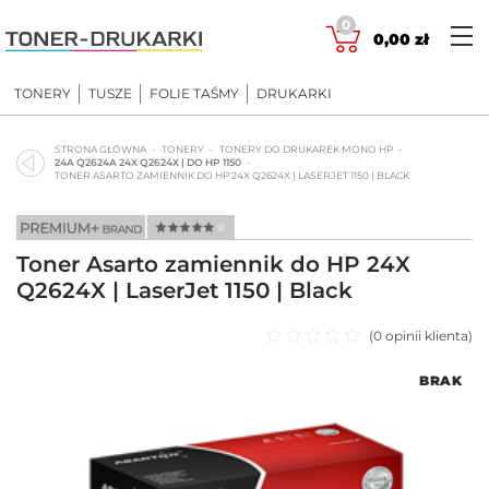
Skip
0
to
0,00
zł
content
TONERY
TUSZE
FOLIE TAŚMY
DRUKARKI
STRONA GŁÓWNA
TONERY
TONERY DO DRUKAREK MONO HP
24A Q2624A 24X Q2624X | DO HP 1150
TONER ASARTO ZAMIENNIK DO HP 24X Q2624X | LASERJET 1150 | BLACK
Toner Asarto zamiennik do HP 24X
Q2624X | LaserJet 1150 | Black
(
0
opinii klienta)
Oceniono
BRAK