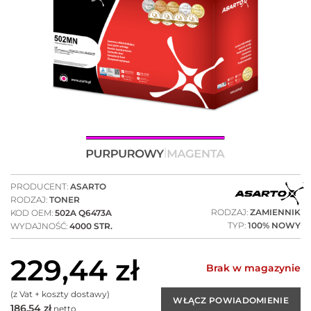
PRODUCENT:
ASARTO
RODZAJ:
TONER
RODZAJ:
ZAMIENNIK
KOD OEM:
502A Q6473A
TYP:
100% NOWY
WYDAJNOŚĆ:
4000 STR.
229,44
zł
Brak w magazynie
(z Vat + koszty dostawy)
186,54
zł
netto