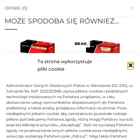
OPINIE (0)
MOŻE SPODOBA SIĘ RÓWNIEŻ…
BRAK
Ta strona wykorzystuje
pliki cookie
Administrator Danych Osobowych Pixton w Warszawie (02-230), ul.
Toner Asarto zamiennik do
Toner Asarto zamiennik do
Jutrzenki 94, NIP: 5222321368 używa plików cookies i podobnych
HP 501A Q6470A
HP 501A Q6470A
technologii instalowanych na Państwa urządzeniu, w celu
344,17
zł
229,44
zł
dostarczenia usług i komunikatów dopasowanych do Państwa
preferencji, a także analizy przepływu informacji na stronie. Poza
Oceniono
0
na 5
Ocen
niezbędnymi plikami cookie, aby zainstalować pozostałe rodzaje
plików potrzebujemy Państwa zgody, którą mogą Państwo wyrazić
poprzez kliknięcie przycisku „Akceptuję”. Jeśli nie wyrażają Państwo
zgody na przetwarzanie innych plików cookie poza niezbędnymi,
wówczas wybierają Państwo pole „Odrzuć”. Mają także Państwo