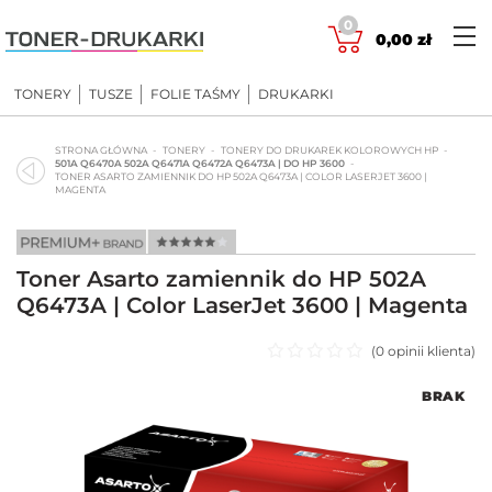
Skip
0
to
0,00
zł
content
TONERY
TUSZE
FOLIE TAŚMY
DRUKARKI
STRONA GŁÓWNA
TONERY
TONERY DO DRUKAREK KOLOROWYCH HP
501A Q6470A 502A Q6471A Q6472A Q6473A | DO HP 3600
TONER ASARTO ZAMIENNIK DO HP 502A Q6473A | COLOR LASERJET 3600 |
MAGENTA
Toner Asarto zamiennik do HP 502A
Q6473A | Color LaserJet 3600 | Magenta
(
0
opinii klienta)
Oceniono
BRAK