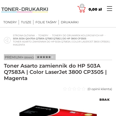
Skip
0
to
0,00
zł
content
TONERY
TUSZE
FOLIE TAŚMY
DRUKARKI
STRONA GŁÓWNA
TONERY
TONERY DO DRUKAREK KOLOROWYCH HP
501A 503A Q6470A Q7581A Q7583 Q7582 | DO HP 3800 CP3505
TONER ASARTO ZAMIENNIK DO HP 503A Q7583A | COLOR LASERJET 3800 CP3505 |
MAGENTA
Toner Asarto zamiennik do HP 503A
Q7583A | Color LaserJet 3800 CP3505 |
Magenta
(
0
opinii klienta)
Oceniono
BRAK