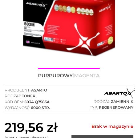
PRODUCENT:
ASARTO
RODZAJ:
TONER
RODZAJ:
ZAMIENNIK
KOD OEM:
503A Q7583A
TYP:
REGENEROWANY
WYDAJNOŚĆ:
6000 STR.
219,56
zł
Brak w magazynie
(z Vat + koszty dostawy)