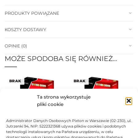
PRODUKTY POWIĄZANE
KOSZTY DOSTAWY
OPINIE (0)
MOŻE SPODOBA SIĘ RÓWNIEŻ…
BRAK
BRAK
Ta strona wykorzystuje
pliki cookie
Administrator Danych Osobowych Pixton w Warszawie (02-230), ul.
Toner Asarto zamiennik do
Toner Asarto zamiennik do
Jutrzenki 94, NIP: 5222321368 używa plików cookies i podobnych
HP 503A Q7582A
technologii instalowanych na Państwa urządzeniu, w celu
HP 503A Q7581A
219,56
zł
dostarczenia usług i komunikatów dopasowanych do Państwa
219,56
zł