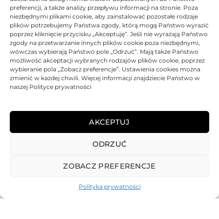
preferencji, a także analizy przepływu informacji na stronie. Poza
niezbędnymi plikami cookie, aby zainstalować pozostałe rodzaje
Ocen
Oceniono
0
na 5
plików potrzebujemy Państwa zgody, którą mogą Państwo wyrazić
poprzez kliknięcie przycisku „Akceptuję”. Jeśli nie wyrażają Państwo
BRAK
zgody na przetwarzanie innych plików cookie poza niezbędnymi,
wówczas wybierają Państwo pole „Odrzuć”. Mają także Państwo
możliwość akceptacji wybranych rodzajów plików cookie, poprzez
wybieranie pola „Zobacz preferencje”. Ustawienia cookies można
zmienić w każdej chwili. Więcej informacji znajdziecie Państwo w
naszej Polityce prywatności
Toner TiOM zamiennik HP
503A Q7583A
AKCEPTUJ
232,17
zł
ODRZUĆ
Oceniono
0
na 5
ZOBACZ PREFERENCJE
Polityka prywatności
REGULAMIN
POLITYKA PRYWATNOŚCI
DOSTAWA
PŁATNOŚCI
O NAS
GWARANCJE – REKLAMACJE
KONTAKT