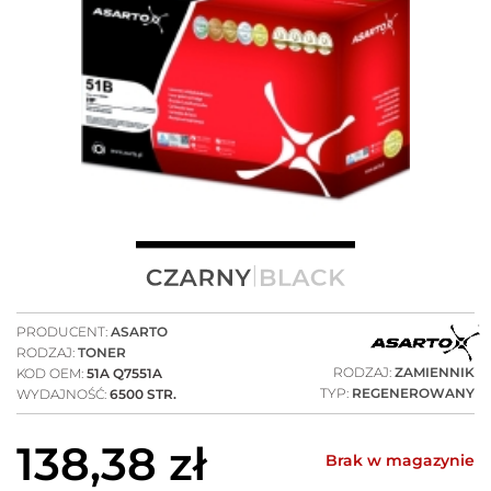
PRODUCENT:
ASARTO
RODZAJ:
TONER
RODZAJ:
ZAMIENNIK
KOD OEM:
51A Q7551A
TYP:
REGENEROWANY
WYDAJNOŚĆ:
6500 STR.
138,38
zł
Brak w magazynie