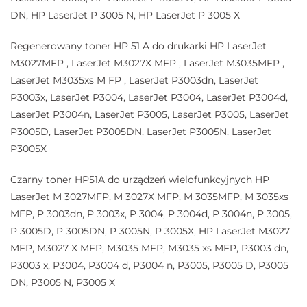
DN, HP LaserJet P 3005 N, HP LaserJet P 3005 X
Regenerowany toner HP 51 A do drukarki HP LaserJet
M3027MFP , LaserJet M3027X MFP , LaserJet M3035MFP ,
LaserJet M3035xs M FP , LaserJet P3003dn, LaserJet
P3003x, LaserJet P3004, LaserJet P3004, LaserJet P3004d,
LaserJet P3004n, LaserJet P3005, LaserJet P3005, LaserJet
P3005D, LaserJet P3005DN, LaserJet P3005N, LaserJet
P3005X
Czarny toner HP51A do urządzeń wielofunkcyjnych HP
LaserJet M 3027MFP, M 3027X MFP, M 3035MFP, M 3035xs
MFP, P 3003dn, P 3003x, P 3004, P 3004d, P 3004n, P 3005,
P 3005D, P 3005DN, P 3005N, P 3005X, HP LaserJet M3027
MFP, M3027 X MFP, M3035 MFP, M3035 xs MFP, P3003 dn,
P3003 x, P3004, P3004 d, P3004 n, P3005, P3005 D, P3005
DN, P3005 N, P3005 X