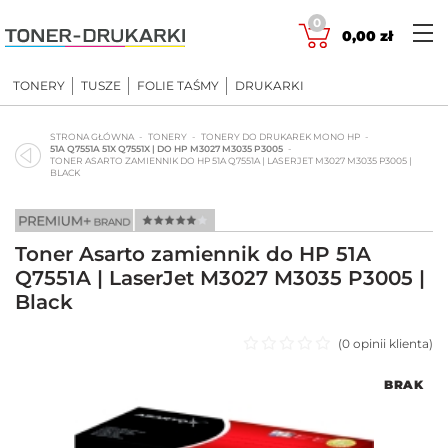
Skip
0
to
0,00
zł
content
TONERY
TUSZE
FOLIE TAŚMY
DRUKARKI
STRONA GŁÓWNA
TONERY
TONERY DO DRUKAREK MONO HP
51A Q7551A 51X Q7551X | DO HP M3027 M3035 P3005
TONER ASARTO ZAMIENNIK DO HP 51A Q7551A | LASERJET M3027 M3035 P3005 |
BLACK
Toner Asarto zamiennik do HP 51A
Q7551A | LaserJet M3027 M3035 P3005 |
Black
(
0
opinii klienta)
Oceniono
BRAK