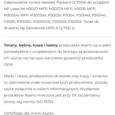
Odpowiednik tonera Hewlett Packard Q 7551A do urządzeń
HP LaserJet M3027 MFP, M3027X MFP, M3035 MFP,
M3035xs MFP, P3003dn, P3003x, P3004, P3004d, P3004n,
P3005, P3005D, P3005DN, P3005N, P3005X. Toner do
drukarki Hp Zamiennik HP51 A Q 7551 A.
Tonery, bębny, tusze i taśmy
producenta Asarto są w pełni
kompatybilne z urządzeniami do którego są przeznaczone.
Ich użycie nie narusza warunków gwarancji producenta
OEM.
Marki i nazwy producentów drukarek oraz tuszy i tonerów
to zastrzeżone znaki towarowe tych producentów. Zostały
użyte wyłącznie w celach informacyjnych. Wydajność
produktów Asarto mierzona jest przy 5% zaczernieniu
strony wg normy ISO 19752.
Certyfikaty dla marki Asarto