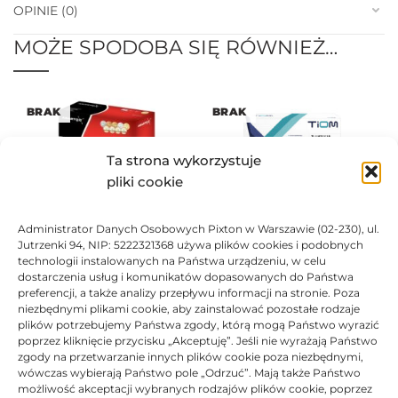
OPINIE (0)
MOŻE SPODOBA SIĘ RÓWNIEŻ…
BRAK
BRAK
Ta strona wykorzystuje
pliki cookie
Administrator Danych Osobowych Pixton w Warszawie (02-230), ul.
Toner Asarto zamiennik do
Toner TiOM zamiennik HP
Jutrzenki 94, NIP: 5222321368 używa plików cookies i podobnych
HP 51A Q7551A
51A Q7551A
technologii instalowanych na Państwa urządzeniu, w celu
180,17
zł
100,72
zł
dostarczenia usług i komunikatów dopasowanych do Państwa
preferencji, a także analizy przepływu informacji na stronie. Poza
Oceniono
0
na 5
Ocen
niezbędnymi plikami cookie, aby zainstalować pozostałe rodzaje
plików potrzebujemy Państwa zgody, którą mogą Państwo wyrazić
poprzez kliknięcie przycisku „Akceptuję”. Jeśli nie wyrażają Państwo
zgody na przetwarzanie innych plików cookie poza niezbędnymi,
wówczas wybierają Państwo pole „Odrzuć”. Mają także Państwo
możliwość akceptacji wybranych rodzajów plików cookie, poprzez