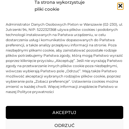
Ta strona wykorzystuje
pliki cookie
Administrator Danych Osobowych Pixton w Warszawie (02-230), ul.
Toner Asarto zamiennik do
Toner Asarto zamiennik do
Jutrzenki 94, NIP: 5222321368 używa plików cookies i podobnych
HP 55X CE255X
HP 55A CE255A
technologii instalowanych na Państwa urządzeniu, w celu
179,00
zł
234,91
zł
dostarczenia usług i komunikatów dopasowanych do Państwa
preferencji, a także analizy przepływu informacji na stronie. Poza
Oceniono
0
na 5
Ocen
niezbędnymi plikami cookie, aby zainstalować pozostałe rodzaje
plików potrzebujemy Państwa zgody, którą mogą Państwo wyrazić
poprzez kliknięcie przycisku „Akceptuję”. Jeśli nie wyrażają Państwo
zgody na przetwarzanie innych plików cookie poza niezbędnymi,
wówczas wybierają Państwo pole „Odrzuć”. Mają także Państwo
możliwość akceptacji wybranych rodzajów plików cookie, poprzez
wybieranie pola „Zobacz preferencje”. Ustawienia cookies można
zmienić w każdej chwili. Więcej informacji znajdziecie Państwo w
naszej Polityce prywatności
Toner Asarto zamiennik do
HP 55A CE255A
AKCEPTUJ
165,29
zł
ODRZUĆ
Oceniono
0
na 5