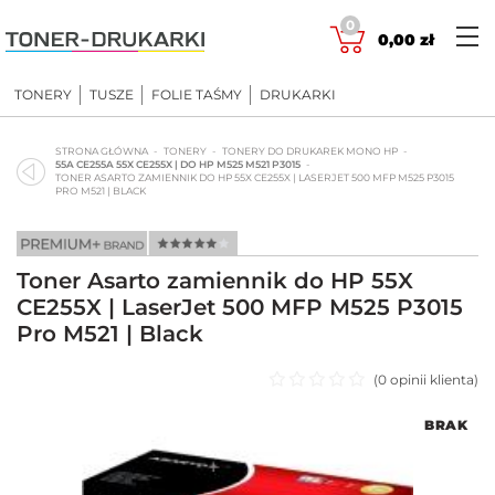
Skip
0
to
0,00
zł
content
TONERY
TUSZE
FOLIE TAŚMY
DRUKARKI
STRONA GŁÓWNA
TONERY
TONERY DO DRUKAREK MONO HP
55A CE255A 55X CE255X | DO HP M525 M521 P3015
TONER ASARTO ZAMIENNIK DO HP 55X CE255X | LASERJET 500 MFP M525 P3015
PRO M521 | BLACK
Toner Asarto zamiennik do HP 55X
CE255X | LaserJet 500 MFP M525 P3015
Pro M521 | Black
(
0
opinii klienta)
Oceniono
BRAK