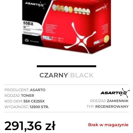
PRODUCENT:
ASARTO
RODZAJ:
TONER
RODZAJ:
ZAMIENNIK
KOD OEM:
55X CE255X
TYP:
REGENEROWANY
WYDAJNOŚĆ:
12500 STR.
291,36
zł
Brak w magazynie