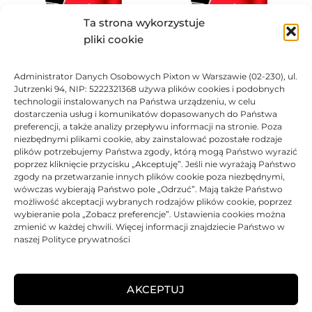
Ta strona wykorzystuje
pliki cookie
Administrator Danych Osobowych Pixton w Warszawie (02-230), ul.
Toner Asarto zamiennik do
Toner Asarto zamiennik do
Jutrzenki 94, NIP: 5222321368 używa plików cookies i podobnych
HP 650A CE273A
HP 650A CE270A
technologii instalowanych na Państwa urządzeniu, w celu
483,02
zł
456,67
zł
dostarczenia usług i komunikatów dopasowanych do Państwa
preferencji, a także analizy przepływu informacji na stronie. Poza
Ocen
Oceniono
0
na 5
niezbędnymi plikami cookie, aby zainstalować pozostałe rodzaje
plików potrzebujemy Państwa zgody, którą mogą Państwo wyrazić
poprzez kliknięcie przycisku „Akceptuję”. Jeśli nie wyrażają Państwo
BRAK
zgody na przetwarzanie innych plików cookie poza niezbędnymi,
wówczas wybierają Państwo pole „Odrzuć”. Mają także Państwo
możliwość akceptacji wybranych rodzajów plików cookie, poprzez
wybieranie pola „Zobacz preferencje”. Ustawienia cookies można
zmienić w każdej chwili. Więcej informacji znajdziecie Państwo w
naszej Polityce prywatności
Toner Asarto zamiennik do
HP 650A CE271A
AKCEPTUJ
483,02
zł