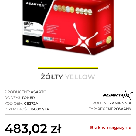
PRODUCENT:
ASARTO
RODZAJ:
TONER
RODZAJ:
ZAMIENNIK
KOD OEM:
CE272A
TYP:
REGENEROWANY
WYDAJNOŚĆ:
15000 STR.
483,02
zł
Brak w magazynie