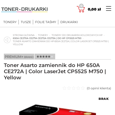
Skip
0
to
0,00
zł
content
TONERY
TUSZE
FOLIE TAŚMY
DRUKARKI
STRONA GŁÓWNA
TONERY
TONERY DO DRUKAREK KOLOROWYCH HP
650A CE270A CE271A CE272A CE273A | DO HP CP5525 M750
TONER ASARTO ZAMIENNIK DO HP 650A CE272A | COLOR LASERJET CP5525 M750 |
YELLOW
Toner Asarto zamiennik do HP 650A
CE272A | Color LaserJet CP5525 M750 |
Yellow
(
0
opinii klienta)
Oceniono
BRAK