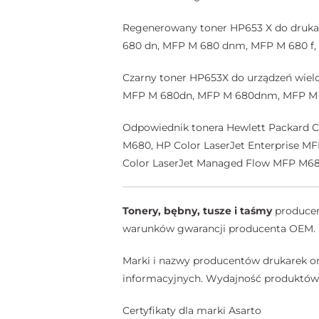
Regenerowany toner HP653 X do drukar
680 dn, MFP M 680 dnm, MFP M 680 f,
Czarny toner HP653X do urządzeń wielo
MFP M 680dn, MFP M 680dnm, MFP M 6
Odpowiednik tonera Hewlett Packard C
M680, HP Color LaserJet Enterprise M
Color LaserJet Managed Flow MFP M6
Tonery, bębny, tusze i taśmy
producent
warunków gwarancji producenta OEM.
Marki i nazwy producentów drukarek or
informacyjnych. Wydajność produktów A
Certyfikaty dla marki Asarto