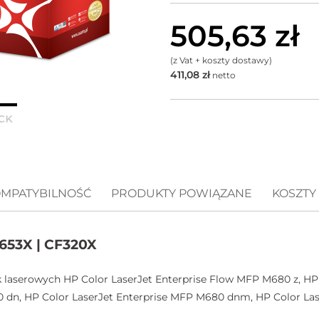
505,63
zł
(z Vat + koszty dostawy)
411,08
zł
netto
MPATYBILNOŚĆ
PRODUKTY POWIĄZANE
KOSZTY
653X | CF320X
 laserowych HP Color LaserJet Enterprise Flow MFP M680 z, HP
 dn, HP Color LaserJet Enterprise MFP M680 dnm, HP Color Las