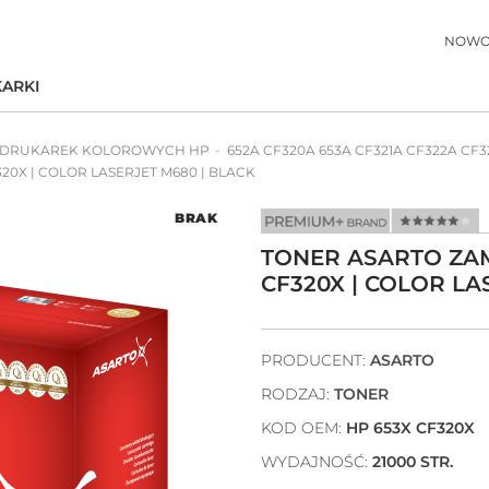
NOWO
ARKI
 DRUKAREK KOLOROWYCH HP
652A CF320A 653A CF321A CF322A CF3
20X | COLOR LASERJET M680 | BLACK
BRAK
TONER ASARTO ZAM
CF320X | COLOR LA
PRODUCENT:
ASARTO
RODZAJ:
TONER
KOD OEM:
HP 653X CF320X
WYDAJNOŚĆ:
21000 STR.