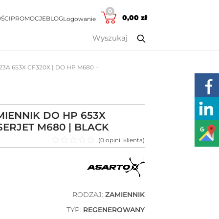
0
0,00
zł
ŚCI
PROMOCJE
BLOG
Logowanie
23A 653X CF320X | DO HP M680
IENNIK DO HP 653X
SERJET M680 | BLACK
(
0
opinii klienta)
Oceniono
0
na 5
RODZAJ:
ZAMIENNIK
TYP:
REGENEROWANY