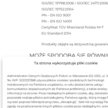
ISO/IEC 19798:2006 i ISO/IEC 24711:2006
ISO/IEC 19752:2004
PN – EN ISO 9001
PN – EN ISO 14001
Certyfikat TÜV Rheinland Polska M+T
EU Standard 2014
Produkty objęte są dożywotnią gwaranc
MOŻE SPODOBA SIĘ RÓWNI
Ta strona wykorzystuje pliki cookie
BRAK
BR
Administrator Danych Osobowych Pixton w Warszawie (02-230), ul. J
94, NIP: 5222321368 używa plików cookies i podobnych technologii
instalowanych na Państwa urządzeniu, w celu dostarczenia usług i
komunikatów dopasowanych do Państwa preferencji, a także analizy
informacji na stronie. Poza niezbędnymi plikami cookie, aby zainstal
pozostałe rodzaje plików potrzebujemy Państwa zgody, którą mogą
wyrazić poprzez kliknięcie przycisku „Akceptuję”. Jeśli nie wyrażają 
T
zgody na przetwarzanie innych plików cookie poza niezbędnymi, wó
Toner Asarto zamiennik