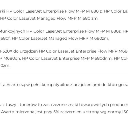
ki HP Color LaserJet Enterprise Flow MFP M 680 z, HP Color L
 HP Color LaserJet Managed Flow MFP M 680 zm.
funkcyjnych HP Color LaserJet Enterprise Flow MFP M 680z, HP
80f, HP Color LaserJet Managed Flow MFP M 680zm.
F320X do urządzeń HP Color LaserJet Enterprise Flow MFP M680
FP M680dn, HP Color LaserJet Enterprise MFP M680dnm, HP Col
80zm.
a Asarto są w pełni kompatybilne z urządzeniami do którego są
az tuszy i tonerów to zastrzeżone znaki towarowe tych producen
sarto mierzona jest przy 5% zaczernieniu strony wg normy ISO