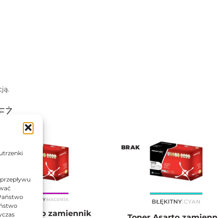
ją.
EŻ…
AK
BRAK
utrzenki
 przepływu
ować
 Państwo
Państwo
oner Asarto zamiennik
wczas
Toner Asarto zamienn