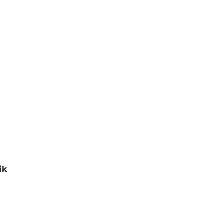
ik
eniono
0
na 5