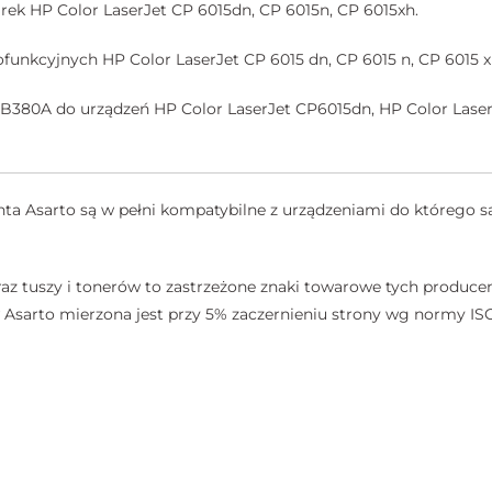
ek HP Color LaserJet CP 6015dn, CP 6015n, CP 6015xh.
funkcyjnych HP Color LaserJet CP 6015 dn, CP 6015 n, CP 6015 x
B380A do urządzeń HP Color LaserJet CP6015dn, HP Color Laser
a Asarto są w pełni kompatybilne z urządzeniami do którego są
az tuszy i tonerów to zastrzeżone znaki towarowe tych producen
sarto mierzona jest przy 5% zaczernieniu strony wg normy ISO