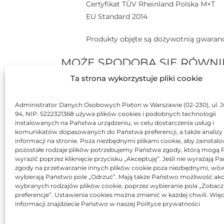
Certyfikat TÜV Rheinland Polska M+T
EU Standard 2014
Produkty objęte są dożywotnią gwaranc
MOŻE SPODOBA SIĘ RÓWNI
Ta strona wykorzystuje pliki cookie
BRAK
BR
Administrator Danych Osobowych Pixton w Warszawie (02-230), ul. J
94, NIP: 5222321368 używa plików cookies i podobnych technologii
instalowanych na Państwa urządzeniu, w celu dostarczenia usług i
komunikatów dopasowanych do Państwa preferencji, a także analizy
informacji na stronie. Poza niezbędnymi plikami cookie, aby zainstal
pozostałe rodzaje plików potrzebujemy Państwa zgody, którą mogą
wyrazić poprzez kliknięcie przycisku „Akceptuję”. Jeśli nie wyrażają 
T
zgody na przetwarzanie innych plików cookie poza niezbędnymi, wó
Toner Asarto zamiennik
wybierają Państwo pole „Odrzuć”. Mają także Państwo możliwość akc
do HP 824A CB381A
wybranych rodzajów plików cookie, poprzez wybieranie pola „Zobacz
245,90
zł
preferencje”. Ustawienia cookies można zmienić w każdej chwili. Więc
informacji znajdziecie Państwo w naszej Polityce prywatności
Oceniono
0