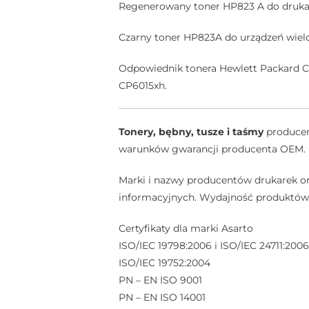
Regenerowany toner HP823 A do drukar
Czarny toner HP823A do urządzeń wielo
Odpowiednik tonera Hewlett Packard C
CP6015xh.
Tonery, bębny, tusze i taśmy
producent
warunków gwarancji producenta OEM.
Marki i nazwy producentów drukarek or
informacyjnych. Wydajność produktów A
Certyfikaty dla marki Asarto
ISO/IEC 19798:2006 i ISO/IEC 24711:2006
ISO/IEC 19752:2004
PN – EN ISO 9001
PN – EN ISO 14001