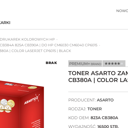
NOWO
ARKI
 DRUKAREK KOLOROWYCH HP
CB384A 825A CB390A | DO HP CM6030 CM6040 CP6015
80A | COLOR LASERJET CP6015 | BLACK
BRAK
TONER ASARTO ZAM
CB380A | COLOR LA
PRODUCENT:
ASARTO
RODZAJ:
TONER
KOD OEM:
823A CB380A
WYDAJNOŚĆ:
16500 STR.