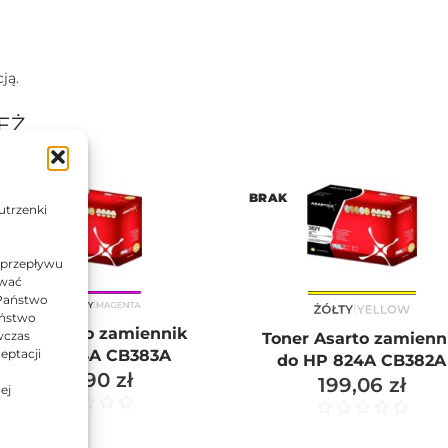
ją.
EŻ…
AK
BRAK
utrzenki
 przepływu
ować
 Państwo
Państwo
oner Asarto zamiennik
wczas
Toner Asarto zamienn
eptacji
do HP 824A CB383A
do HP 824A CB382A
245,90
zł
199,06
zł
ej
Oceniono
0
na 5
Oc
na 5