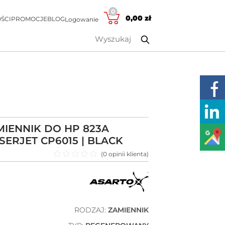
0
0,00
zł
ŚCI
PROMOCJE
BLOG
Logowanie
IENNIK DO HP 823A
SERJET CP6015 | BLACK
(
0
opinii klienta)
Oceniono
0
na 5
RODZAJ:
ZAMIENNIK