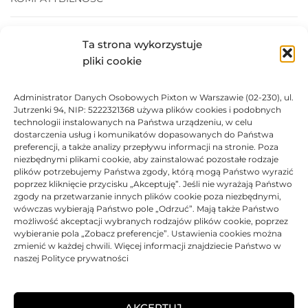
PRODUKTY POWIĄZANE
Ta strona wykorzystuje
pliki cookie
KOSZTY DOSTAWY
Administrator Danych Osobowych Pixton w Warszawie (02-230), ul.
OPINIE (0)
Jutrzenki 94, NIP: 5222321368 używa plików cookies i podobnych
technologii instalowanych na Państwa urządzeniu, w celu
MOŻE SPODOBA SIĘ RÓWNIEŻ…
dostarczenia usług i komunikatów dopasowanych do Państwa
preferencji, a także analizy przepływu informacji na stronie. Poza
niezbędnymi plikami cookie, aby zainstalować pozostałe rodzaje
plików potrzebujemy Państwa zgody, którą mogą Państwo wyrazić
poprzez kliknięcie przycisku „Akceptuję”. Jeśli nie wyrażają Państwo
BRAK
BRAK
zgody na przetwarzanie innych plików cookie poza niezbędnymi,
wówczas wybierają Państwo pole „Odrzuć”. Mają także Państwo
możliwość akceptacji wybranych rodzajów plików cookie, poprzez
wybieranie pola „Zobacz preferencje”. Ustawienia cookies można
zmienić w każdej chwili. Więcej informacji znajdziecie Państwo w
naszej Polityce prywatności
Toner JetWorld zamiennik
Kyocera TK-55
Toner Kyocera oryginalny
155,47
zł
TK-55
AKCEPTUJ