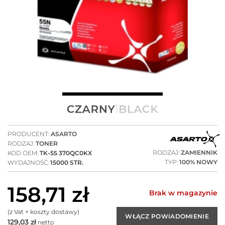
PRODUCENT:
ASARTO
RODZAJ:
TONER
RODZAJ:
ZAMIENNIK
KOD OEM:
TK-55 370QC0KX
TYP:
100% NOWY
WYDAJNOŚĆ:
15000 STR.
158,71
zł
Brak w magazynie
(z Vat + koszty dostawy)
129,03
zł
netto