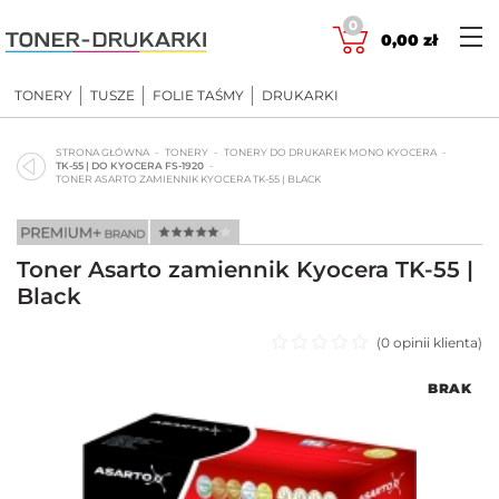
Skip
0
to
0,00
zł
content
TONERY
TUSZE
FOLIE TAŚMY
DRUKARKI
STRONA GŁÓWNA
TONERY
TONERY DO DRUKAREK MONO KYOCERA
TK-55 | DO KYOCERA FS-1920
TONER ASARTO ZAMIENNIK KYOCERA TK-55 | BLACK
Toner Asarto zamiennik Kyocera TK-55 |
Black
(
0
opinii klienta)
Oceniono
BRAK