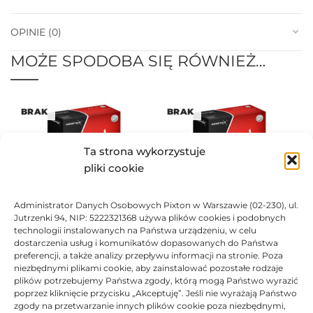
OPINIE (0)
MOŻE SPODOBA SIĘ RÓWNIEŻ…
BRAK
BRAK
Ta strona wykorzystuje
pliki cookie
Administrator Danych Osobowych Pixton w Warszawie (02-230), ul.
Toner Asarto zamiennik
Toner Asarto zamiennik
Jutrzenki 94, NIP: 5222321368 używa plików cookies i podobnych
Kyocera TK-590M
Kyocera TK-590K
technologii instalowanych na Państwa urządzeniu, w celu
237,69
zł
184,04
zł
dostarczenia usług i komunikatów dopasowanych do Państwa
preferencji, a także analizy przepływu informacji na stronie. Poza
Ocen
Oceniono
0
na 5
niezbędnymi plikami cookie, aby zainstalować pozostałe rodzaje
plików potrzebujemy Państwa zgody, którą mogą Państwo wyrazić
poprzez kliknięcie przycisku „Akceptuję”. Jeśli nie wyrażają Państwo
BRAK
zgody na przetwarzanie innych plików cookie poza niezbędnymi,