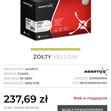
PRODUCENT:
ASARTO
RODZAJ:
TONER
RODZAJ:
ZAMIENNIK
KOD OEM:
TK-590Y
TYP:
REGENEROWANY
WYDAJNOŚĆ:
5000 STR.
237,69
zł
Brak w magazynie
(z Vat + koszty dostawy)