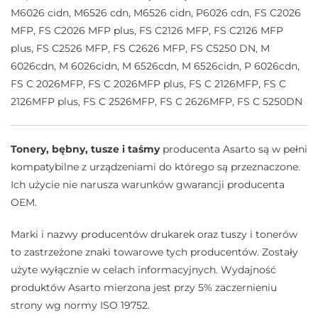
M6026 cidn, M6526 cdn, M6526 cidn, P6026 cdn, FS C2026
MFP, FS C2026 MFP plus, FS C2126 MFP, FS C2126 MFP
plus, FS C2526 MFP, FS C2626 MFP, FS C5250 DN, M
6026cdn, M 6026cidn, M 6526cdn, M 6526cidn, P 6026cdn,
FS C 2026MFP, FS C 2026MFP plus, FS C 2126MFP, FS C
2126MFP plus, FS C 2526MFP, FS C 2626MFP, FS C 5250DN
Tonery, bębny, tusze i taśmy
producenta Asarto są w pełni
kompatybilne z urządzeniami do którego są przeznaczone.
Ich użycie nie narusza warunków gwarancji producenta
OEM.
Marki i nazwy producentów drukarek oraz tuszy i tonerów
to zastrzeżone znaki towarowe tych producentów. Zostały
użyte wyłącznie w celach informacyjnych. Wydajność
produktów Asarto mierzona jest przy 5% zaczernieniu
strony wg normy ISO 19752.