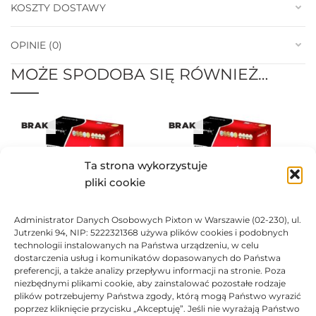
KOSZTY DOSTAWY
OPINIE (0)
MOŻE SPODOBA SIĘ RÓWNIEŻ…
BRAK
BRAK
Ta strona wykorzystuje
pliki cookie
Administrator Danych Osobowych Pixton w Warszawie (02-230), ul.
Toner Asarto zamiennik
Toner Asarto zamiennik
Jutrzenki 94, NIP: 5222321368 używa plików cookies i podobnych
Kyocera TK-8305K
Kyocera TK-8305C
technologii instalowanych na Państwa urządzeniu, w celu
387,84
zł
387,84
zł
dostarczenia usług i komunikatów dopasowanych do Państwa
preferencji, a także analizy przepływu informacji na stronie. Poza
Ocen
Oceniono
0
na 5
niezbędnymi plikami cookie, aby zainstalować pozostałe rodzaje
plików potrzebujemy Państwa zgody, którą mogą Państwo wyrazić
poprzez kliknięcie przycisku „Akceptuję”. Jeśli nie wyrażają Państwo
BRAK