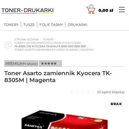
Skip
0
to
0,00
zł
content
TONERY
TUSZE
FOLIE TAŚMY
DRUKARKI
STRONA GŁÓWNA
TONERY
TONERY DO DRUKAREK KOLOROWYCH KYOCERA
TK-8305 | DO KYOCERA TASKALFA 3050 3051 3550 3551
TONER ASARTO ZAMIENNIK KYOCERA TK-8305M | MAGENTA
Toner Asarto zamiennik Kyocera TK-
8305M | Magenta
(
0
opinii klienta)
Oceniono
BRAK