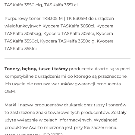
TASKalfa 3550 cig, TASKalfa 3551 ci
Purpurowy toner TK8305 M | TK 8305M do urządzeń
wielofunkcyjnych Kyocera TASKalfa 3050ci, Kyocera
TASKalfa 3050cig, Kyocera TASKalfa 3051ci, Kyocera
TASKalfa 3550ci, Kyocera TASKalfa 3550cig, Kyocera
TASKalfa 3551ci
Tonery, bębny, tusze i taśmy
producenta Asarto są w pełni
kompatybilne z urządzeniami do którego są przeznaczone.
Ich użycie nie narusza warunków gwarancji producenta
OEM.
Marki i nazwy producentów drukarek oraz tuszy i tonerów
to zastrzeżone znaki towarowe tych producentów. Zostały
użyte wyłącznie w celach informacyjnych. Wydajność
produktów Asarto mierzona jest przy 5% zaczernieniu
strony wg normy ISO 19752.