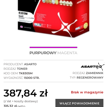
PRODUCENT:
ASARTO
RODZAJ:
TONER
RODZAJ:
ZAMIENNIK
KOD OEM:
TK8305M
TYP:
REGENEROWANY
WYDAJNOŚĆ:
15000 STR.
387,84
zł
Brak w magazynie
(z Vat + koszty dostawy)
315,32
zł
netto