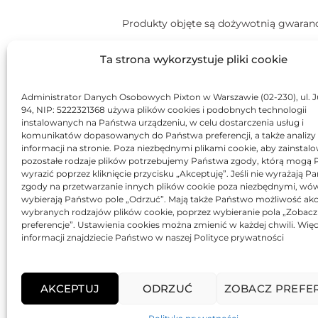
Produkty objęte są dożywotnią gwaranc
MOŻE SPODOBA SIĘ RÓWNI
Ta strona wykorzystuje pliki cookie
Administrator Danych Osobowych Pixton w Warszawie (02-230), ul. J
BRAK
94, NIP: 5222321368 używa plików cookies i podobnych technologii
instalowanych na Państwa urządzeniu, w celu dostarczenia usług i
komunikatów dopasowanych do Państwa preferencji, a także analizy
informacji na stronie. Poza niezbędnymi plikami cookie, aby zainstal
pozostałe rodzaje plików potrzebujemy Państwa zgody, którą mogą
wyrazić poprzez kliknięcie przycisku „Akceptuję”. Jeśli nie wyrażają 
zgody na przetwarzanie innych plików cookie poza niezbędnymi, wó
Toner JetWorld zamiennik
wybierają Państwo pole „Odrzuć”. Mają także Państwo możliwość akc
Lexmark 12S0400
wybranych rodzajów plików cookie, poprzez wybieranie pola „Zobacz
186,20
zł
preferencje”. Ustawienia cookies można zmienić w każdej chwili. Więc
informacji znajdziecie Państwo w naszej Polityce prywatności
Oceniono
0
AKCEPTUJ
ODRZUĆ
ZOBACZ PREFE