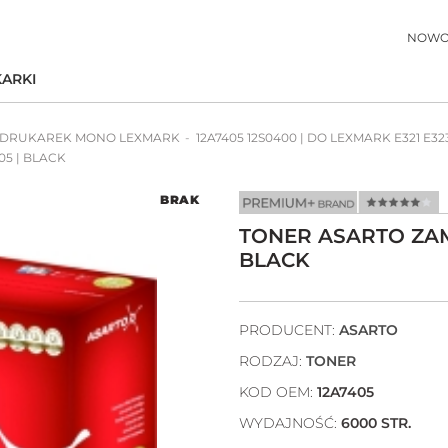
NOWO
ARKI
 DRUKAREK MONO LEXMARK
12A7405 12S0400 | DO LEXMARK E321 E32
5 | BLACK
BRAK
TONER ASARTO ZAM
BLACK
PRODUCENT:
ASARTO
RODZAJ:
TONER
KOD OEM:
12A7405
WYDAJNOŚĆ:
6000 STR.