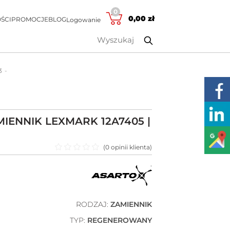
0
0,00
zł
ŚCI
PROMOCJE
BLOG
Logowanie
3
IENNIK LEXMARK 12A7405 |
(
0
opinii klienta)
Oceniono
0
na 5
RODZAJ:
ZAMIENNIK
TYP:
REGENEROWANY