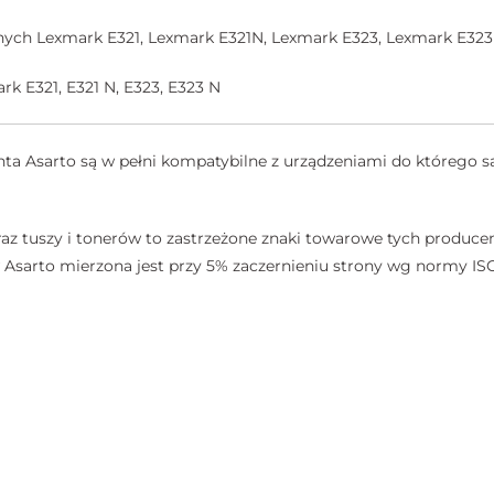
jnych Lexmark E321, Lexmark E321N, Lexmark E323, Lexmark E32
k E321, E321 N, E323, E323 N
a Asarto są w pełni kompatybilne z urządzeniami do którego są
az tuszy i tonerów to zastrzeżone znaki towarowe tych producen
sarto mierzona jest przy 5% zaczernieniu strony wg normy ISO