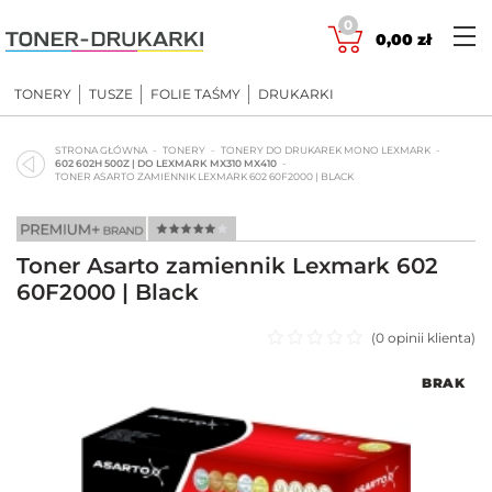
Skip
0
to
0,00
zł
content
TONERY
TUSZE
FOLIE TAŚMY
DRUKARKI
STRONA GŁÓWNA
TONERY
TONERY DO DRUKAREK MONO LEXMARK
602 602H 500Z | DO LEXMARK MX310 MX410
TONER ASARTO ZAMIENNIK LEXMARK 602 60F2000 | BLACK
Toner Asarto zamiennik Lexmark 602
60F2000 | Black
(
0
opinii klienta)
Oceniono
BRAK