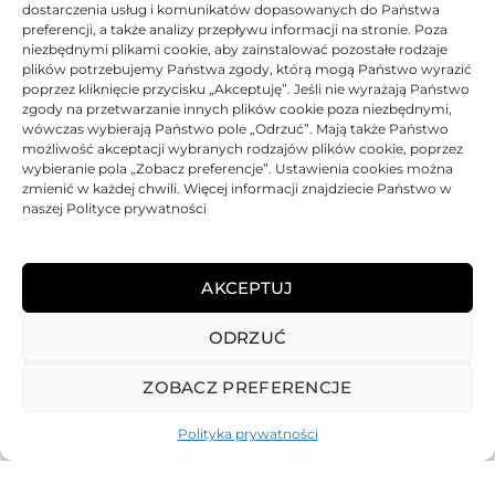
573,83
zł
43,32
zł
dostarczenia usług i komunikatów dopasowanych do Państwa
preferencji, a także analizy przepływu informacji na stronie. Poza
Oceniono
0
na 5
Ocen
niezbędnymi plikami cookie, aby zainstalować pozostałe rodzaje
plików potrzebujemy Państwa zgody, którą mogą Państwo wyrazić
poprzez kliknięcie przycisku „Akceptuję”. Jeśli nie wyrażają Państwo
zgody na przetwarzanie innych plików cookie poza niezbędnymi,
wówczas wybierają Państwo pole „Odrzuć”. Mają także Państwo
możliwość akceptacji wybranych rodzajów plików cookie, poprzez
wybieranie pola „Zobacz preferencje”. Ustawienia cookies można
zmienić w każdej chwili. Więcej informacji znajdziecie Państwo w
naszej Polityce prywatności
Toner Asarto zamiennik
Lexmark 602 60F2000
AKCEPTUJ
120,18
zł
ODRZUĆ
Oceniono
0
na 5
ZOBACZ PREFERENCJE
Polityka prywatności
REGULAMIN
POLITYKA PRYWATNOŚCI
DOSTAWA
PŁATNOŚCI