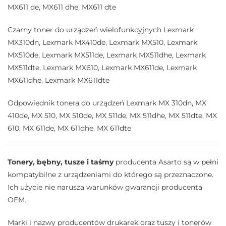
MX611 de, MX611 dhe, MX611 dte
Czarny toner do urządzeń wielofunkcyjnych Lexmark
MX310dn, Lexmark MX410de, Lexmark MX510, Lexmark
MX510de, Lexmark MX511de, Lexmark MX511dhe, Lexmark
MX511dte, Lexmark MX610, Lexmark MX611de, Lexmark
MX611dhe, Lexmark MX611dte
Odpowiednik tonera do urządzeń Lexmark MX 310dn, MX
410de, MX 510, MX 510de, MX 511de, MX 511dhe, MX 511dte, MX
610, MX 611de, MX 611dhe, MX 611dte
Tonery, bębny, tusze i taśmy
producenta Asarto są w pełni
kompatybilne z urządzeniami do którego są przeznaczone.
Ich użycie nie narusza warunków gwarancji producenta
OEM.
Marki i nazwy producentów drukarek oraz tuszy i tonerów