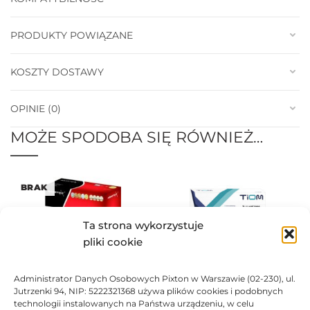
PRODUKTY POWIĄZANE
KOSZTY DOSTAWY
OPINIE (0)
MOŻE SPODOBA SIĘ RÓWNIEŻ…
BRAK
Ta strona wykorzystuje
pliki cookie
Administrator Danych Osobowych Pixton w Warszawie (02-230), ul.
Toner Asarto zamiennik
Toner TiOM zamiennik
Jutrzenki 94, NIP: 5222321368 używa plików cookies i podobnych
Lexmark 602H 60F2H00
Lexmark 602 60F2000
technologii instalowanych na Państwa urządzeniu, w celu