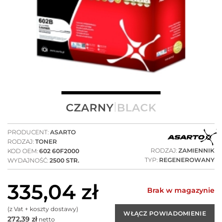
PRODUCENT:
ASARTO
RODZAJ:
TONER
RODZAJ:
ZAMIENNIK
KOD OEM:
602 60F2000
TYP:
REGENEROWANY
WYDAJNOŚĆ:
2500 STR.
335,04
zł
Brak w magazynie
(z Vat + koszty dostawy)
272,39
zł
netto