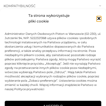
KOMPATYBILNOŚĆ
Ta strona wykorzystuje
PRODUKTY POWIĄZANE
pliki cookie
KOSZTY DOSTAWY
Administrator Danych Osobowych Pixton w Warszawie (02-230), ul.
Jutrzenki 94, NIP: 5222321368 używa plików cookies i podobnych
technologii instalowanych na Państwa urządzeniu, w celu
OPINIE (0)
dostarczenia usług i komunikatów dopasowanych do Państwa
preferencji, a także analizy przepływu informacji na stronie. Poza
MOŻE SPODOBA SIĘ RÓWNIEŻ…
niezbędnymi plikami cookie, aby zainstalować pozostałe rodzaje
plików potrzebujemy Państwa zgody, którą mogą Państwo wyrazić
poprzez kliknięcie przycisku „Akceptuję”. Jeśli nie wyrażają Państwo
zgody na przetwarzanie innych plików cookie poza niezbędnymi,
BRAK
wówczas wybierają Państwo pole „Odrzuć”. Mają także Państwo
możliwość akceptacji wybranych rodzajów plików cookie, poprzez
wybieranie pola „Zobacz preferencje”. Ustawienia cookies można
zmienić w każdej chwili. Więcej informacji znajdziecie Państwo w
naszej Polityce prywatności
Toner JetWorld zamiennik
Toner JetWorld zamiennik
Lexmark 622X 62D2X0E
Lexmark 622H 62D2H0E