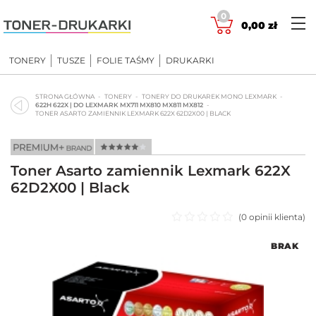
Skip
0
to
0,00
zł
content
TONERY
TUSZE
FOLIE TAŚMY
DRUKARKI
STRONA GŁÓWNA
TONERY
TONERY DO DRUKAREK MONO LEXMARK
622H 622X | DO LEXMARK MX711 MX810 MX811 MX812
TONER ASARTO ZAMIENNIK LEXMARK 622X 62D2X00 | BLACK
Toner Asarto zamiennik Lexmark 622X
62D2X00 | Black
(
0
opinii klienta)
Oceniono
BRAK