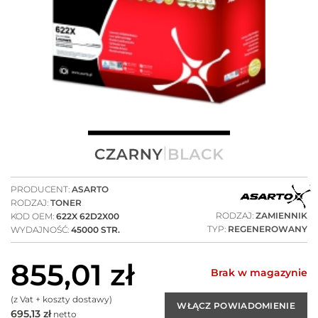
PRODUCENT:
ASARTO
RODZAJ:
TONER
RODZAJ:
ZAMIENNIK
KOD OEM:
622X 62D2X00
TYP:
REGENEROWANY
WYDAJNOŚĆ:
45000 STR.
855,01
zł
Brak w magazynie
(z Vat + koszty dostawy)
695,13
zł
netto