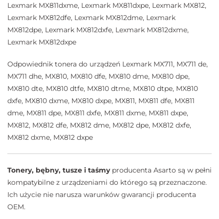
Lexmark MX811dxme, Lexmark MX811dxpe, Lexmark MX812,
Lexmark MX812dfe, Lexmark MX812dme, Lexmark
MX812dpe, Lexmark MX812dxfe, Lexmark MX812dxme,
Lexmark MX812dxpe
Odpowiednik tonera do urządzeń Lexmark MX711, MX711 de,
MX711 dhe, MX810, MX810 dfe, MX810 dme, MX810 dpe,
MX810 dte, MX810 dtfe, MX810 dtme, MX810 dtpe, MX810
dxfe, MX810 dxme, MX810 dxpe, MX811, MX811 dfe, MX811
dme, MX811 dpe, MX811 dxfe, MX811 dxme, MX811 dxpe,
MX812, MX812 dfe, MX812 dme, MX812 dpe, MX812 dxfe,
MX812 dxme, MX812 dxpe
Tonery, bębny, tusze i taśmy
producenta Asarto są w pełni
kompatybilne z urządzeniami do którego są przeznaczone.
Ich użycie nie narusza warunków gwarancji producenta
OEM.