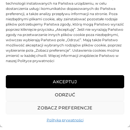
44059253
technologii instalowanych na Państwa urządzeniu, w celu
44059255
475,60
zł
dostarczenia usług i komunikatów dopasowanych do Państwa
475,60
zł
preferencji, a także analizy przepływu informacji na stronie. Poza
niezbędnymi plikami cookie, aby zainstalować pozostałe rodzaje
Oceniono
0
na 5
Ocen
plików potrzebujemy Państwa zgody, którą mogą Państwo wyrazić
poprzez kliknięcie przycisku „Akceptuję”. Jeśli nie wyrażają Państwo
BRAK
zgody na przetwarzanie innych plików cookie poza niezbędnymi,
wówczas wybierają Państwo pole „Odrzuć”. Mają także Państwo
możliwość akceptacji wybranych rodzajów plików cookie, poprzez
wybieranie pola „Zobacz preferencje”. Ustawienia cookies można
zmienić w każdej chwili. Więcej informacji znajdziecie Państwo w
naszej Polityce prywatności
Toner Asarto zamiennik OKI
44059254
AKCEPTUJ
475,60
zł
ODRZUĆ
Oceniono
0
na 5
ZOBACZ PREFERENCJE
Polityka prywatności