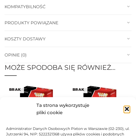
KOMPATYBILNOŚĆ
PRODUKTY POWIĄZANE
KOSZTY DOSTAWY
OPINIE (0)
MOŻE SPODOBA SIĘ RÓWNIEŻ…
BRAK
BRAK
Ta strona wykorzystuje
pliki cookie
Administrator Danych Osobowych Pixton w Warszawie (02-230), ul.
Toner Asarto zamiennik OKI
Toner Asarto zamiennik OKI
Jutrzenki 94, NIP: 5222321368 używa plików cookies i podobnych