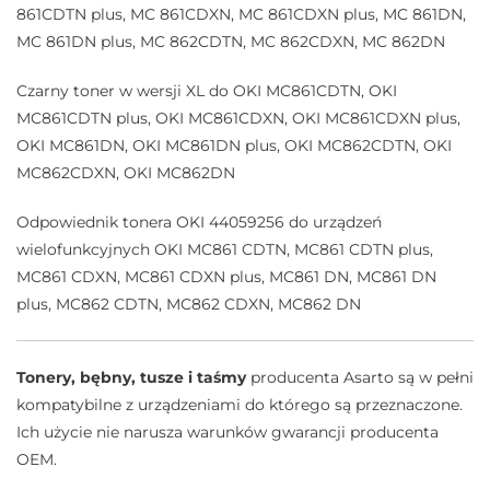
861CDTN plus, MC 861CDXN, MC 861CDXN plus, MC 861DN,
MC 861DN plus, MC 862CDTN, MC 862CDXN, MC 862DN
Czarny toner w wersji XL do OKI MC861CDTN, OKI
MC861CDTN plus, OKI MC861CDXN, OKI MC861CDXN plus,
OKI MC861DN, OKI MC861DN plus, OKI MC862CDTN, OKI
MC862CDXN, OKI MC862DN
Odpowiednik tonera OKI 44059256 do urządzeń
wielofunkcyjnych OKI MC861 CDTN, MC861 CDTN plus,
MC861 CDXN, MC861 CDXN plus, MC861 DN, MC861 DN
plus, MC862 CDTN, MC862 CDXN, MC862 DN
Tonery, bębny, tusze i taśmy
producenta Asarto są w pełni
kompatybilne z urządzeniami do którego są przeznaczone.
Ich użycie nie narusza warunków gwarancji producenta
OEM.