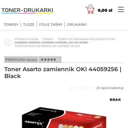
Skip
0
to
0,00
zł
content
TONERY
TUSZE
FOLIE TAŚMY
DRUKARKI
STRONA GŁÓWNA
TONERY
TONERY DO DRUKAREK KOLOROWYCH OKI
44059253 44059254 44059255 44059256 | DO OKI MC861
TONER ASARTO ZAMIENNIK OKI 44059256 | BLACK
Toner Asarto zamiennik OKI 44059256 |
Black
(
0
opinii klienta)
Oceniono
BRAK