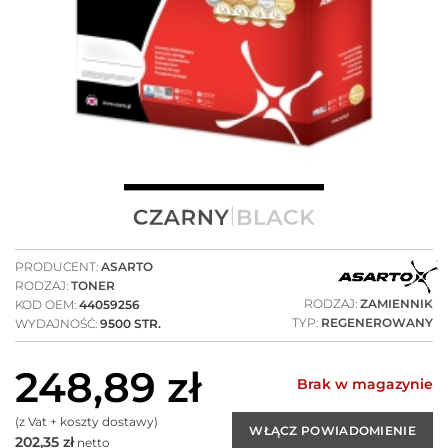
PRODUCENT:
ASARTO
RODZAJ:
TONER
RODZAJ:
ZAMIENNIK
KOD OEM:
44059256
TYP:
REGENEROWANY
WYDAJNOŚĆ:
9500 STR.
248,89
zł
Brak w magazynie
(z Vat + koszty dostawy)
202,35
zł
netto