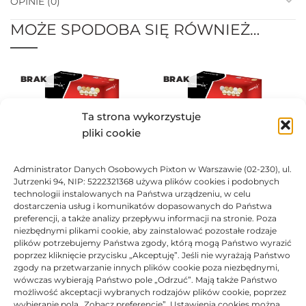
OPINIE (0)
MOŻE SPODOBA SIĘ RÓWNIEŻ…
BRAK
BRAK
Ta strona wykorzystuje
pliki cookie
Administrator Danych Osobowych Pixton w Warszawie (02-230), ul.
Toner Asarto zamiennik OKI
Toner Asarto zamiennik OKI
Jutrzenki 94, NIP: 5222321368 używa plików cookies i podobnych
44844506
44844508
technologii instalowanych na Państwa urządzeniu, w celu
622,38
zł
351,13
zł
dostarczenia usług i komunikatów dopasowanych do Państwa
preferencji, a także analizy przepływu informacji na stronie. Poza
Ocen
Oceniono
0
na 5
niezbędnymi plikami cookie, aby zainstalować pozostałe rodzaje
plików potrzebujemy Państwa zgody, którą mogą Państwo wyrazić
poprzez kliknięcie przycisku „Akceptuję”. Jeśli nie wyrażają Państwo
BRAK
zgody na przetwarzanie innych plików cookie poza niezbędnymi,
wówczas wybierają Państwo pole „Odrzuć”. Mają także Państwo
możliwość akceptacji wybranych rodzajów plików cookie, poprzez
wybieranie pola „Zobacz preferencje”. Ustawienia cookies można