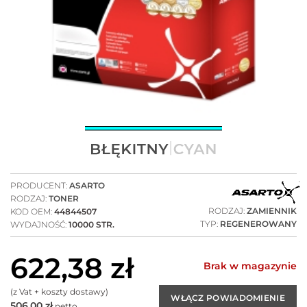
PRODUCENT:
ASARTO
RODZAJ:
TONER
RODZAJ:
ZAMIENNIK
KOD OEM:
44844507
TYP:
REGENEROWANY
WYDAJNOŚĆ:
10000 STR.
622,38
zł
Brak w magazynie
(z Vat + koszty dostawy)
506,00
zł
netto