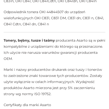
C831n, OKI C841, OKI C841Cdtn, OKI C841dn, OKI C841n
Odpowiednik tonera OKI 44844507 do urządzeń
wielofunkcyjnych OKI C831, C831 DM, C831 dn, C831 n, C841,
C841 Cdtn, C841 dn, C841 n
Tonery, bębny, tusze i taśmy
producenta Asarto są w pełni
kompatybilne z urządzeniami do którego są przeznaczone.
Ich użycie nie narusza warunków gwarancji producenta
OEM.
Marki i nazwy producentów drukarek oraz tuszy i tonerów
to zastrzeżone znaki towarowe tych producentów. Zostały
użyte wyłącznie w celach informacyjnych. Wydajność
produktów Asarto mierzona jest przy 5% zaczernieniu
strony wg normy ISO 19752.
Certyfikaty dla marki Asarto