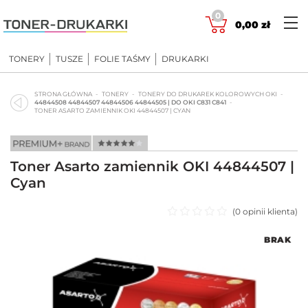
Skip
0
to
0,00
zł
content
TONERY
TUSZE
FOLIE TAŚMY
DRUKARKI
STRONA GŁÓWNA
TONERY
TONERY DO DRUKAREK KOLOROWYCH OKI
44844508 44844507 44844506 44844505 | DO OKI C831 C841
TONER ASARTO ZAMIENNIK OKI 44844507 | CYAN
Toner Asarto zamiennik OKI 44844507 |
Cyan
(
0
opinii klienta)
Oceniono
BRAK