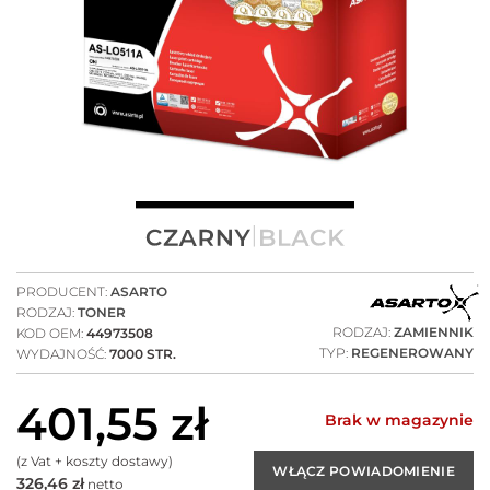
PRODUCENT:
ASARTO
RODZAJ:
TONER
RODZAJ:
ZAMIENNIK
KOD OEM:
44973508
TYP:
REGENEROWANY
WYDAJNOŚĆ:
7000 STR.
401,55
zł
Brak w magazynie
(z Vat + koszty dostawy)
326,46
zł
netto