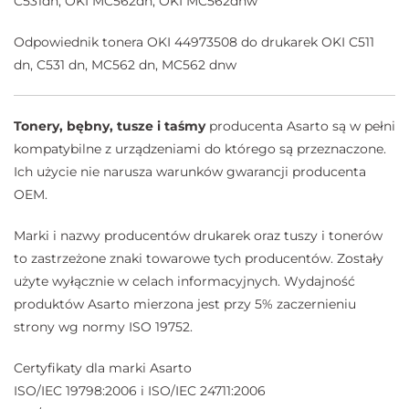
C531dn, OKI MC562dn, OKI MC562dnw
Odpowiednik tonera OKI 44973508 do drukarek OKI C511
dn, C531 dn, MC562 dn, MC562 dnw
Tonery, bębny, tusze i taśmy
producenta Asarto są w pełni
kompatybilne z urządzeniami do którego są przeznaczone.
Ich użycie nie narusza warunków gwarancji producenta
OEM.
Marki i nazwy producentów drukarek oraz tuszy i tonerów
to zastrzeżone znaki towarowe tych producentów. Zostały
użyte wyłącznie w celach informacyjnych. Wydajność
produktów Asarto mierzona jest przy 5% zaczernieniu
strony wg normy ISO 19752.
Certyfikaty dla marki Asarto
ISO/IEC 19798:2006 i ISO/IEC 24711:2006