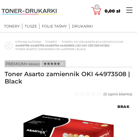
Skip
0
to
0,00
zł
content
TONERY
TUSZE
FOLIE TAŚMY
DRUKARKI
STRONA GŁÓWNA
TONERY
TONERY DO DRUKAREK KOLOROWYCH OKI
44469706 44469705 44469704 44469803 | DO OKI C511 C531 MC562
TONER ASARTO ZAMIENNIK OKI 44973508 | BLACK
Toner Asarto zamiennik OKI 44973508 |
Black
(
0
opinii klienta)
Oceniono
BRAK