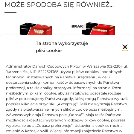
MOŻE SPODOBA SIĘ RÓWNIEŻ…
BRAK
Ta strona wykorzystuje
pliki cookie
Administrator Danych Osobowych Pixton w Warszawie (02-230), ul.
Toner Asarto zamiennik OKI
Toner Asarto zamiennik OKI
Jutrzenki 94, NIP: 5222321368 używa plików cookies i podobnych
44469723
44469724
technologii instalowanych na Państwa urządzeniu, w celu
191,20
zł
105,39
zł
dostarczenia usług i komunikatów dopasowanych do Państwa
preferencji, a także analizy przepływu informacji na stronie. Poza
Ocen
Oceniono
0
na 5
niezbędnymi plikami cookie, aby zainstalować pozostałe rodzaje
plików potrzebujemy Państwa zgody, którą mogą Państwo wyrazić
poprzez kliknięcie przycisku „Akceptuję”. Jeśli nie wyrażają Państwo
BRAK
zgody na przetwarzanie innych plików cookie poza niezbędnymi,
wówczas wybierają Państwo pole „Odrzuć”. Mają także Państwo
możliwość akceptacji wybranych rodzajów plików cookie, poprzez
wybieranie pola „Zobacz preferencje”. Ustawienia cookies można
zmienić w każdej chwili. Więcej informacji znajdziecie Państwo w