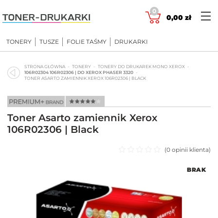
Skip
0
to
0,00
zł
content
TONERY
TUSZE
FOLIE TAŚMY
DRUKARKI
STRONA GŁÓWNA
TONERY
TONERY DO DRUKAREK MONO XEROX
106R02304 106R02306 | DO XEROX PHASER 3320
TONER ASARTO ZAMIENNIK XEROX 106R02306 | BLACK
Toner Asarto zamiennik Xerox
106R02306 | Black
(
0
opinii klienta)
Oceniono
BRAK