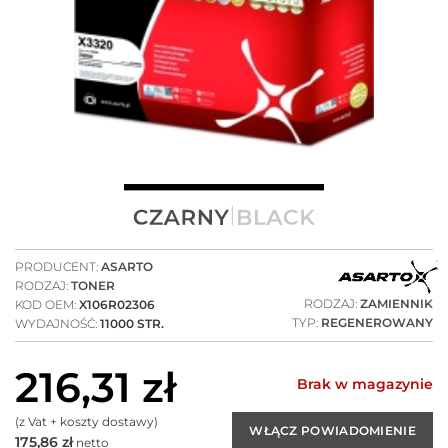
PRODUCENT:
ASARTO
RODZAJ:
TONER
RODZAJ:
ZAMIENNIK
KOD OEM:
X106R02306
TYP:
REGENEROWANY
WYDAJNOŚĆ:
11000 STR.
216,31
zł
Brak w magazynie
(z Vat + koszty dostawy)
175,86
zł
netto