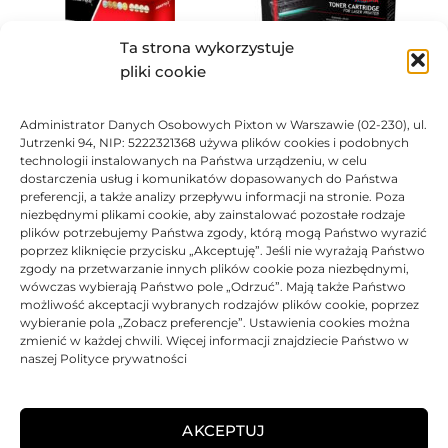
Ta strona wykorzystuje
pliki cookie
Toner JetWorld zamiennik
Administrator Danych Osobowych Pixton w Warszawie (02-230), ul.
Xerox 106R02306
Toner Asarto zamiennik
Jutrzenki 94, NIP: 5222321368 używa plików cookies i podobnych
143,96
zł
Xerox 106R02306
technologii instalowanych na Państwa urządzeniu, w celu
186,68
zł
dostarczenia usług i komunikatów dopasowanych do Państwa
Ocen
preferencji, a także analizy przepływu informacji na stronie. Poza
Oceniono
0
na 5
niezbędnymi plikami cookie, aby zainstalować pozostałe rodzaje
plików potrzebujemy Państwa zgody, którą mogą Państwo wyrazić
poprzez kliknięcie przycisku „Akceptuję”. Jeśli nie wyrażają Państwo
BRAK
zgody na przetwarzanie innych plików cookie poza niezbędnymi,
wówczas wybierają Państwo pole „Odrzuć”. Mają także Państwo
możliwość akceptacji wybranych rodzajów plików cookie, poprzez
wybieranie pola „Zobacz preferencje”. Ustawienia cookies można
zmienić w każdej chwili. Więcej informacji znajdziecie Państwo w
naszej Polityce prywatności
Toner TiOM zamiennik
Toner Xerox oryginalny
Xerox 106R02306
106R02306
AKCEPTUJ
166,78
zł
722,75
zł