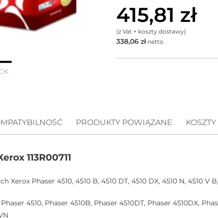
415,81
zł
(z Vat + koszty dostawy)
338,06
zł
netto
MPATYBILNOŚĆ
PRODUKTY POWIĄZANE
KOSZTY
Xerox 113R00711
h Xerox Phaser 4510, 4510 B, 4510 DT, 4510 DX, 4510 N, 4510 V B,
Phaser 4510, Phaser 4510B, Phaser 4510DT, Phaser 4510DX, Phas
0VN