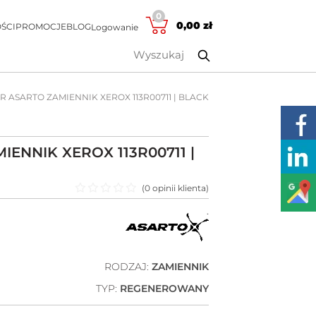
0
0,00
zł
ŚCI
PROMOCJE
BLOG
Logowanie
R ASARTO ZAMIENNIK XEROX 113R00711 | BLACK
ENNIK XEROX 113R00711 |
(
0
opinii klienta)
Oceniono
0
na 5
RODZAJ:
ZAMIENNIK
TYP:
REGENEROWANY