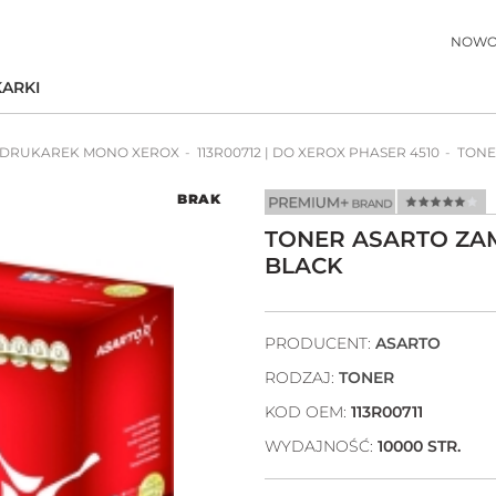
NOWO
ARKI
 DRUKAREK MONO XEROX
113R00712 | DO XEROX PHASER 4510
TONE
BRAK
TONER ASARTO ZAMI
BLACK
PRODUCENT:
ASARTO
RODZAJ:
TONER
KOD OEM:
113R00711
WYDAJNOŚĆ:
10000 STR.