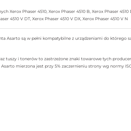
ych Xerox Phaser 4510, Xerox Phaser 4510 B, Xerox Phaser 4510 
haser 4510 V DT, Xerox Phaser 4510 V DX, Xerox Phaser 4510 V N
a Asarto są w pełni kompatybilne z urządzeniami do którego są
az tuszy i tonerów to zastrzeżone znaki towarowe tych producen
sarto mierzona jest przy 5% zaczernieniu strony wg normy ISO