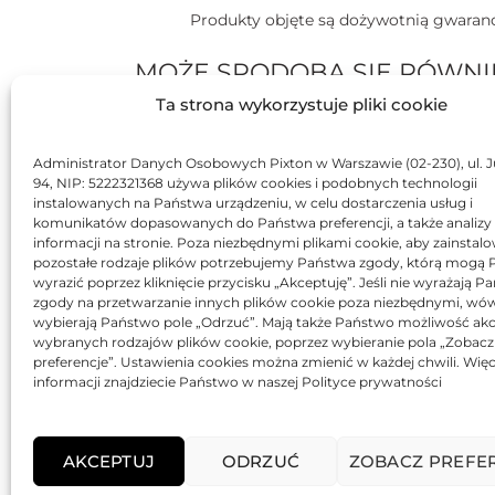
Produkty objęte są dożywotnią gwaranc
MOŻE SPODOBA SIĘ RÓWNI
Ta strona wykorzystuje pliki cookie
BRAK
Administrator Danych Osobowych Pixton w Warszawie (02-230), ul. J
94, NIP: 5222321368 używa plików cookies i podobnych technologii
instalowanych na Państwa urządzeniu, w celu dostarczenia usług i
komunikatów dopasowanych do Państwa preferencji, a także analizy
informacji na stronie. Poza niezbędnymi plikami cookie, aby zainstal
pozostałe rodzaje plików potrzebujemy Państwa zgody, którą mogą
wyrazić poprzez kliknięcie przycisku „Akceptuję”. Jeśli nie wyrażają 
zgody na przetwarzanie innych plików cookie poza niezbędnymi, wó
Toner Xerox oryginalny
wybierają Państwo pole „Odrzuć”. Mają także Państwo możliwość akc
113R00711
wybranych rodzajów plików cookie, poprzez wybieranie pola „Zobacz
1286,40
zł
preferencje”. Ustawienia cookies można zmienić w każdej chwili. Więc
informacji znajdziecie Państwo w naszej Polityce prywatności
Oceniono
0
AKCEPTUJ
ODRZUĆ
ZOBACZ PREFE