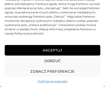
plików potrzebujemy Państwa zgody, którą mogą Państwo wyrazić
DANE TECHNICZNE
poprzez kliknięcie przycisku „Akceptuję”. Jeśli nie wyrażają Państwo
zgody na przetwarzanie innych plików cookie poza niezbędnymi,
wówczas wybierają Państwo pole „Odrzuć”. Mają także Państwo
KOMPATYBILNOŚĆ
możliwość akceptacji wybranych rodzajów plików cookie, poprzez
wybieranie pola „Zobacz preferencje”. Ustawienia cookies można
zmienić w każdej chwili. Więcej informacji znajdziecie Państwo w
PRODUKTY POWIĄZANE
naszej Polityce prywatności
KOSZTY DOSTAWY
AKCEPTUJ
OPINIE (0)
ODRZUĆ
ZOBACZ PREFERENCJE
Polityka prywatności
REGULAMIN
POLITYKA PRYWATNOŚCI
DOSTAWA
PŁATNOŚCI
O NAS
GWARANCJE – REKLAMACJE
KONTAKT