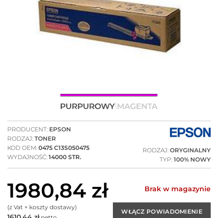
PRODUCENT:
EPSON
RODZAJ:
TONER
KOD OEM:
0475 C13S050475
RODZAJ:
ORYGINALNY
WYDAJNOŚĆ:
14000 STR.
TYP:
100% NOWY
1980,84
zł
Brak w magazynie
(z Vat + koszty dostawy)
1610,44
zł
netto