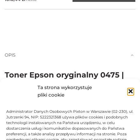
OPIS
Toner Epson oryginalny 0475 |
C13S050475
Ta strona wykorzystuje
pliki cookie
Oryginalny purpurowy toner marki
Epson
Do stosowania w urządzeniach laserowych Epson AcuLaser
Administrator Danych Osobowych Pixton w Warszawie (02-230), ul.
C9200D3TNC, Epson AcuLaser C9200DN, Epson AcuLaser
Jutrzenki 94, NIP: 5222321368 używa plików cookies i podobnych
technologii instalowanych na Państwa urządzeniu, w celu
C9200DTN, Epson AcuLaser C9200N, Epson AcuLaser
dostarczenia usług i komunikatów dopasowanych do Państwa
C9200TN
preferencji, a także analizy przepływu informacji na stronie. Poza
niezbędnymi plikami cookie, aby zainstalować pozostałe rodzaje