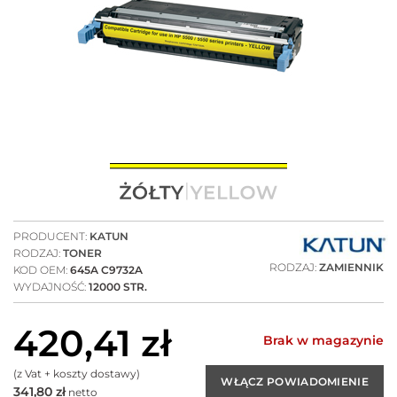
PRODUCENT:
KATUN
RODZAJ:
TONER
RODZAJ:
ZAMIENNIK
KOD OEM:
645A C9732A
WYDAJNOŚĆ:
12000 STR.
420,41
zł
Brak w magazynie
(z Vat + koszty dostawy)
341,80
zł
netto