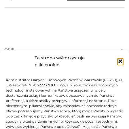
OPIS
Ta strona wykorzystuje
pliki cookie
Toner Katun zamiennik HP 645A
| C9732A
Administrator Danych Osobowych Pixton w Warszawie (02-230), ul.
Jutrzenki 94, NIP: 5222321368 używa plików cookies i podobnych
technologii instalowanych na Państwa urządzeniu, w celu
Toner Katun do HP COLOR LJ 5500/ COLOR LJ 5500 DN |
dostarczenia usług i komunikatów dopasowanych do Państwa
żółty | Performance
preferencji, a także analizy przepływu informacji na stronie. Poza
niezbędnymi plikami cookie, aby zainstalować pozostałe rodzaje
plików potrzebujemy Państwa zgody, którą mogą Państwo wyrazić
DANE TECHNICZNE
poprzez kliknięcie przycisku „Akceptuję”. Jeśli nie wyrażają Państwo
zgody na przetwarzanie innych plików cookie poza niezbędnymi,
wówczas wybierają Państwo pole „Odrzuć”. Mają także Państwo