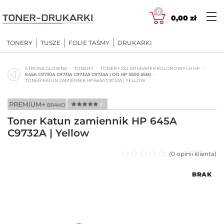
Skip
0
to
0,00
zł
content
TONERY
TUSZE
FOLIE TAŚMY
DRUKARKI
STRONA GŁÓWNA
TONERY
TONERY DO DRUKAREK KOLOROWYCH HP
645A C9730A C9731A C9732A C9733A | DO HP 5500 5550
TONER KATUN ZAMIENNIK HP 645A C9732A | YELLOW
Toner Katun zamiennik HP 645A
C9732A | Yellow
(
0
opinii klienta)
Oceniono
BRAK