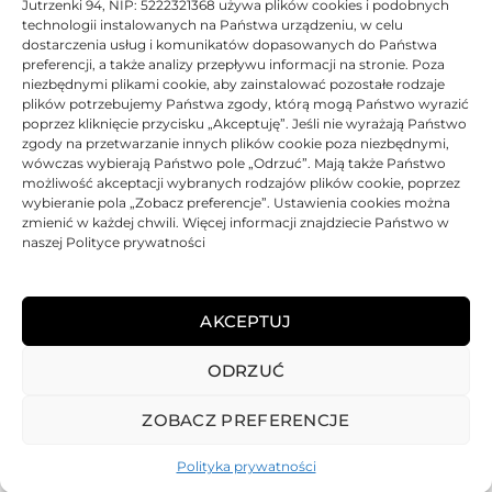
produktami o wydajności 21000 str. A4 przy 5% pokryciu.
Jutrzenki 94, NIP: 5222321368 używa plików cookies i podobnych
technologii instalowanych na Państwa urządzeniu, w celu
dostarczenia usług i komunikatów dopasowanych do Państwa
refabrykowany
preferencji, a także analizy przepływu informacji na stronie. Poza
niezbędnymi plikami cookie, aby zainstalować pozostałe rodzaje
plików potrzebujemy Państwa zgody, którą mogą Państwo wyrazić
DANE TECHNICZNE
poprzez kliknięcie przycisku „Akceptuję”. Jeśli nie wyrażają Państwo
zgody na przetwarzanie innych plików cookie poza niezbędnymi,
wówczas wybierają Państwo pole „Odrzuć”. Mają także Państwo
KOMPATYBILNOŚĆ
możliwość akceptacji wybranych rodzajów plików cookie, poprzez
wybieranie pola „Zobacz preferencje”. Ustawienia cookies można
zmienić w każdej chwili. Więcej informacji znajdziecie Państwo w
PRODUKTY POWIĄZANE
naszej Polityce prywatności
KOSZTY DOSTAWY
AKCEPTUJ
OPINIE (0)
ODRZUĆ
ZOBACZ PREFERENCJE
Polityka prywatności