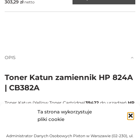
303,29
zł
netto
OPIS
Toner Katun zamiennik HP 824A
| CB382A
Toner Katun (Yellow Toner Cartridge)
39422
do urządzeń
HP
,
został zaprojektowany oraz przetestowany pod względem
Ta strona wykorzystuje
jakości oraz wydajności. Dzięki zastosowaniu najlepszych
pliki cookie
materiałów oraz najnowszej technologii, mamy produkt,
który z powodzeniem konkuruje z oryginalnymi
Administrator Danych Osobowych Pixton w Warszawie (02-230), ul.