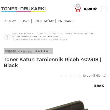
Skip
0
to
0,00
zł
content
TONERY
TUSZE
FOLIE TAŚMY
DRUKARKI
STRONA GŁÓWNA
TONERY
TONERY DO DRUKAREK MONO RICOH
407323 407340 407318 | DO RICOH SP4510
TONER KATUN ZAMIENNIK RICOH 407318 | BLACK
Toner Katun zamiennik Ricoh 407318 |
Black
(
0
opinii klienta)
Oceniono
BRAK