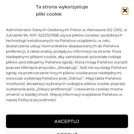
pod względem jakości oraz wydajności. Dzięki
Ta strona wykorzystuje
zastosowaniu najlepszych materiałów oraz najnowszej
pliki cookie
technologii, mamy produkt, który z powodzeniem
konkuruje z oryginalnymi produktami.
Administrator Danych Osobowych Pixton w Warszawie (02-230), ul.
Wszystkie zamienniki marki Katun zapakowane są w
Jutrzenki 94, NIP: 5222321368 używa plików cookies i podobnych
technologii instalowanych na Państwa urządzeniu, w celu
pudełka, chroniące przed wszelkimi zanieczyszczeniami
dostarczenia usług i komunikatów dopasowanych do Państwa
oraz uszkodzeniami.
preferencji, a także analizy przepływu informacji na stronie. Poza
niezbędnymi plikami cookie, aby zainstalować pozostałe rodzaje
plików potrzebujemy Państwa zgody, którą mogą Państwo wyrazić
DANE TECHNICZNE
poprzez kliknięcie przycisku „Akceptuję”. Jeśli nie wyrażają Państwo
zgody na przetwarzanie innych plików cookie poza niezbędnymi,
wówczas wybierają Państwo pole „Odrzuć”. Mają także Państwo
KOMPATYBILNOŚĆ
możliwość akceptacji wybranych rodzajów plików cookie, poprzez
wybieranie pola „Zobacz preferencje”. Ustawienia cookies można
zmienić w każdej chwili. Więcej informacji znajdziecie Państwo w
PRODUKTY POWIĄZANE
naszej Polityce prywatności
KOSZTY DOSTAWY
AKCEPTUJ
OPINIE (0)