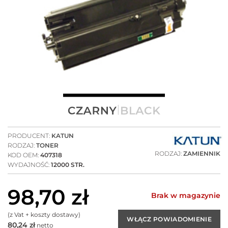
PRODUCENT:
KATUN
RODZAJ:
TONER
RODZAJ:
ZAMIENNIK
KOD OEM:
407318
WYDAJNOŚĆ:
12000 STR.
98,70
zł
Brak w magazynie
(z Vat + koszty dostawy)
80,24
zł
netto