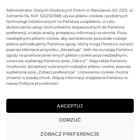
to ponad 30 lat doświadczeń w produkcji alternatywnych
materiałów eksploatacyjnych do drukarek oraz kopiarek.
Administrator Danych Osobowych Pixton w Warszawie (02-230), ul.
Jutrzenki 94, NIP: 5222321368 używa plików cookies i podobnych
technologii instalowanych na Państwa urządzeniu, w celu
Zamienniki marki Katun są w 100% wykonane z nowych
dostarczenia usług i komunikatów dopasowanych do Państwa
elementów – nieregenerowanych!
preferencji, a także analizy przepływu informacji na stronie. Poza
niezbędnymi plikami cookie, aby zainstalować pozostałe rodzaje
plików potrzebujemy Państwa zgody, którą mogą Państwo wyrazić
DANE TECHNICZNE
poprzez kliknięcie przycisku „Akceptuję”. Jeśli nie wyrażają Państwo
zgody na przetwarzanie innych plików cookie poza niezbędnymi,
wówczas wybierają Państwo pole „Odrzuć”. Mają także Państwo
KOMPATYBILNOŚĆ
możliwość akceptacji wybranych rodzajów plików cookie, poprzez
wybieranie pola „Zobacz preferencje”. Ustawienia cookies można
zmienić w każdej chwili. Więcej informacji znajdziecie Państwo w
PRODUKTY POWIĄZANE
naszej Polityce prywatności
KOSZTY DOSTAWY
AKCEPTUJ
OPINIE (0)
ODRZUĆ
ZOBACZ PREFERENCJE