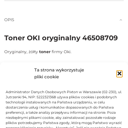
OPIS
Toner OKI oryginalny 46508709
Oryginalny, żółty
toner
firmy Oki.
Przeznaczany do stosowania w drukarkach laserowych OKI
Ta strona wykorzystuje
C332DN, OKI C332DNw, OKI MC363DN, OKI MC363DNW,
pliki cookie
OKI MC363N. Zapewnia
szybki
i
precyzyjny
wydruk.
Gwarantuje wysoką rozdzielczość wydruku z imponująco
Administrator Danych Osobowych Pixton w Warszawie (02-230), ul.
ostrymi obrazami i tekstem.
Jutrzenki 94, NIP: 5222321368 używa plików cookies i podobnych
technologii instalowanych na Państwa urządzeniu, w celu
dostarczenia usług i komunikatów dopasowanych do Państwa
DANE TECHNICZNE
preferencji, a także analizy przepływu informacji na stronie. Poza
niezbędnymi plikami cookie, aby zainstalować pozostałe rodzaje
plików potrzebujemy Państwa zgody, którą mogą Państwo wyrazić
KOMPATYBILNOŚĆ
poprzez kliknięcie przycisku „Akceptuję”. Jeśli nie wyrażają Państwo