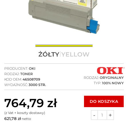
PRODUCENT:
OKI
RODZAJ:
TONER
RODZAJ:
ORYGINALNY
KOD OEM:
46508709
TYP:
100% NOWY
WYDAJNOŚĆ:
3000 STR.
764,79
zł
DO KOSZYKA
(z Vat + koszty dostawy)
621,78
zł
netto
Ilość