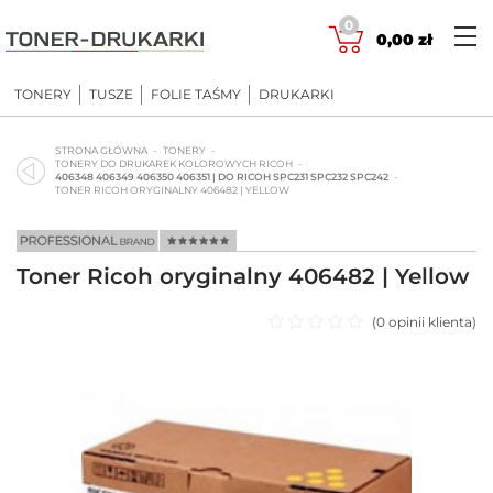
Skip
0
to
0,00
zł
content
TONERY
TUSZE
FOLIE TAŚMY
DRUKARKI
STRONA GŁÓWNA
TONERY
TONERY DO DRUKAREK KOLOROWYCH RICOH
406348 406349 406350 406351 | DO RICOH SPC231 SPC232 SPC242
TONER RICOH ORYGINALNY 406482 | YELLOW
Toner Ricoh oryginalny 406482 | Yellow
(
0
opinii klienta)
Oceniono