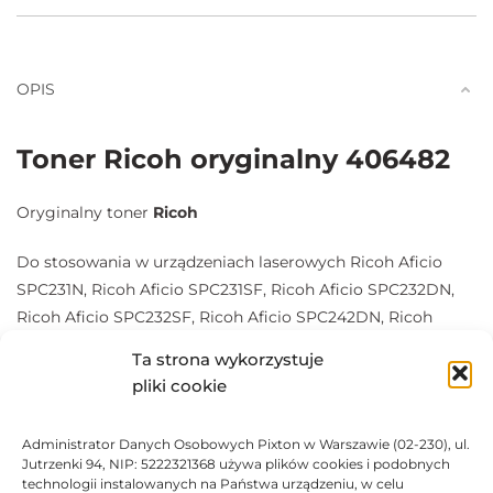
OPIS
Toner Ricoh oryginalny 406482
Oryginalny toner
Ricoh
Do stosowania w urządzeniach laserowych Ricoh Aficio
SPC231N, Ricoh Aficio SPC231SF, Ricoh Aficio SPC232DN,
Ricoh Aficio SPC232SF, Ricoh Aficio SPC242DN, Ricoh
Aficio SPC242SF, Ricoh Aficio SPC310, Ricoh Aficio SPC311N,
Ta strona wykorzystuje
Ricoh Aficio SPC312DN, Ricoh Aficio SPC320DN, Ricoh
pliki cookie
Aficio SPC342DN.
Administrator Danych Osobowych Pixton w Warszawie (02-230), ul.
Zapewnia
szybki i precyzyjny
wydruk.
Jutrzenki 94, NIP: 5222321368 używa plików cookies i podobnych
technologii instalowanych na Państwa urządzeniu, w celu