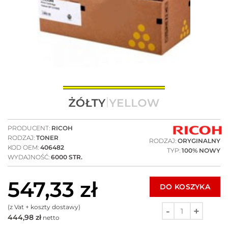
PRODUCENT:
RICOH
RODZAJ:
TONER
RODZAJ:
ORYGINALNY
KOD OEM:
406482
TYP:
100% NOWY
WYDAJNOŚĆ:
6000 STR.
547,33
zł
DO KOSZYKA
(z Vat + koszty dostawy)
444,98
zł
netto
Ilość