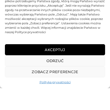
plików potrzebujemy Państwa zgody, którą mogą Państwo wyrazić
DANE TECHNICZNE
poprzez kliknięcie przycisku „Akceptuję”. Jeśli nie wyrażają Państwo
zgody na przetwarzanie innych plików cookie poza niezbędnymi,
wówczas wybierają Państwo pole „Odrzuć”. Mają także Państwo
KOMPATYBILNOŚĆ
możliwość akceptacji wybranych rodzajów plików cookie, poprzez
wybieranie pola „Zobacz preferencje”. Ustawienia cookies można
zmienić w każdej chwili. Więcej informacji znajdziecie Państwo w
PRODUKTY POWIĄZANE
naszej Polityce prywatności
KOSZTY DOSTAWY
AKCEPTUJ
OPINIE (0)
ODRZUĆ
ZOBACZ PREFERENCJE
Polityka prywatności
REGULAMIN
POLITYKA PRYWATNOŚCI
DOSTAWA
PŁATNOŚCI
O NAS
GWARANCJE – REKLAMACJE
KONTAKT
2025
TONER-DRUKARKI.PL WSZELKIE PRAWA ZASTRZERZONE.