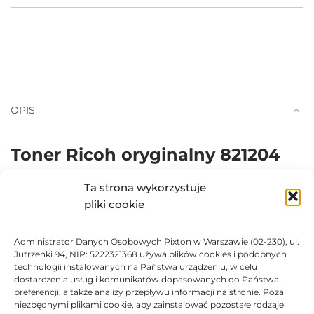
OPIS
Toner Ricoh oryginalny 821204
Ta strona wykorzystuje
Oryginalny czarny toner
Ricoh
pliki cookie
Do stosowania w urządzeniach laserowych Ricoh Aficio SP
C430DN, Ricoh Aficio SP C431DN,821279 Ricoh Aficio SP
Administrator Danych Osobowych Pixton w Warszawie (02-230), ul.
C440DN.
Jutrzenki 94, NIP: 5222321368 używa plików cookies i podobnych
technologii instalowanych na Państwa urządzeniu, w celu
dostarczenia usług i komunikatów dopasowanych do Państwa
Zapewnia
szybki i precyzyjny
wydruk.
preferencji, a także analizy przepływu informacji na stronie. Poza
niezbędnymi plikami cookie, aby zainstalować pozostałe rodzaje