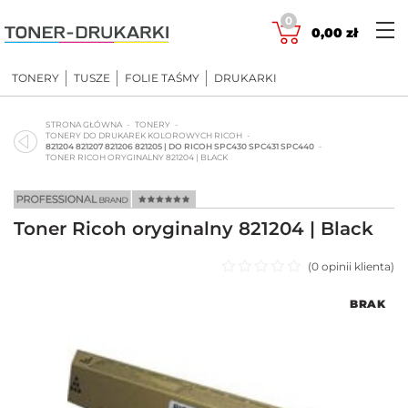
Skip
0
to
0,00
zł
content
TONERY
TUSZE
FOLIE TAŚMY
DRUKARKI
STRONA GŁÓWNA
TONERY
TONERY DO DRUKAREK KOLOROWYCH RICOH
821204 821207 821206 821205 | DO RICOH SPC430 SPC431 SPC440
TONER RICOH ORYGINALNY 821204 | BLACK
Toner Ricoh oryginalny 821204 | Black
(
0
opinii klienta)
Oceniono
BRAK