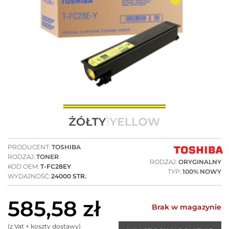
PRODUCENT:
TOSHIBA
RODZAJ:
TONER
RODZAJ:
ORYGINALNY
KOD OEM:
T-FC28EY
TYP:
100% NOWY
WYDAJNOŚĆ:
24000 STR.
585,58
zł
Brak w magazynie
(z Vat + koszty dostawy)