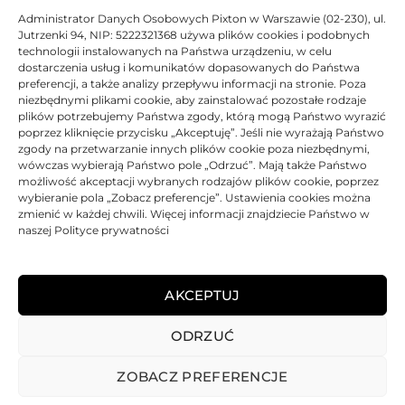
3520CI, Toshiba E-Studio 3530C, Toshiba E-Studio 4520C.
Administrator Danych Osobowych Pixton w Warszawie (02-230), ul.
Zapewnia
szybki
i
precyzyjny
wydruk. Gwarantuje wysoką
Jutrzenki 94, NIP: 5222321368 używa plików cookies i podobnych
technologii instalowanych na Państwa urządzeniu, w celu
rozdzielczość wydruku z imponująco ostrymi obrazami i
dostarczenia usług i komunikatów dopasowanych do Państwa
tekstem.
preferencji, a także analizy przepływu informacji na stronie. Poza
niezbędnymi plikami cookie, aby zainstalować pozostałe rodzaje
plików potrzebujemy Państwa zgody, którą mogą Państwo wyrazić
DANE TECHNICZNE
poprzez kliknięcie przycisku „Akceptuję”. Jeśli nie wyrażają Państwo
zgody na przetwarzanie innych plików cookie poza niezbędnymi,
wówczas wybierają Państwo pole „Odrzuć”. Mają także Państwo
KOMPATYBILNOŚĆ
możliwość akceptacji wybranych rodzajów plików cookie, poprzez
wybieranie pola „Zobacz preferencje”. Ustawienia cookies można
zmienić w każdej chwili. Więcej informacji znajdziecie Państwo w
PRODUKTY POWIĄZANE
naszej Polityce prywatności
KOSZTY DOSTAWY
AKCEPTUJ
OPINIE (0)
ODRZUĆ
ZOBACZ PREFERENCJE