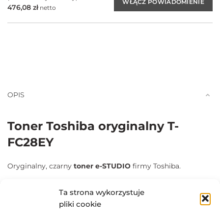
476,08
zł
netto
OPIS
Toner Toshiba oryginalny T-
FC28EY
Oryginalny, czarny
toner e-STUDIO
firmy Toshiba.
Przeznaczany do stosowania w drukarkach laserowych
Ta strona wykorzystuje
Toshiba E-Studio 2330C, Toshiba E-Studio 2820C, Toshiba E-
pliki cookie
Studio 2830C, Toshiba E-Studio 3520C, Toshiba E-Studio